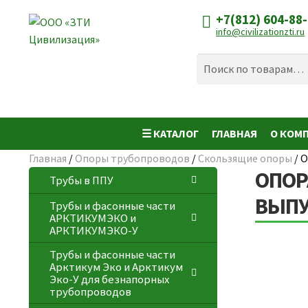
+7(812) 604-88
Перейти
Перейти
info@civilizationzti.ru
к
к
навигации
содержимому
Искать:
Поиск
☰ КАТАЛОГ
ГЛАВНАЯ
О КОМ
Главная
/
Опоры трубопроводов
/
Скользящие опоры
/
О
ОПОР
Трубы в ППУ
ВЫПУ
Трубы и фасонные части
АРКТИКУМЭКО и
АРКТИКУМЭКО-У
Трубы и фасонные части
Арктикум Эко и Арктикум
Эко-У для безнапорных
трубопроводов