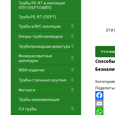
Трубы PE-RT в изоляции
ППУ (ПЕРТПАЙП)
⁠Трубa PE-RT (ПЕРТ)
Трубы в ВУС изоляции
ЗТИ 
Опоры трубопроводов
Трубопроводная арматура
Минераловатные
цилиндры
Способы
Безнали
ЖБИ изделия
Трубы стальные круглые
Категория
Поделитьс
Фитинги
Трубы нержавеющие
F
ПЭ трубы
a
E