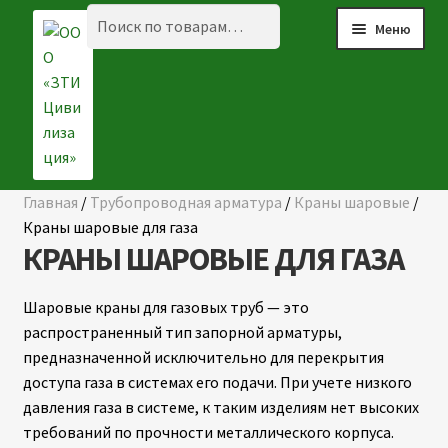
Перейти
Перейти
Искать:
Поиск
Меню
к
к
навигации
содержимому
Главная
/
Трубопроводная арматура
/
Краны шаровые
/
☰ КАТАЛОГ
Краны шаровые для газа
КРАНЫ ШАРОВЫЕ ДЛЯ ГАЗА
ГЛАВНАЯ
О КОМПАНИИ
Шаровые краны для газовых труб — это
распространенный тип запорной арматуры,
НАШИ ОБЪЕКТЫ
предназначенной исключительно для перекрытия
доступа газа в системах его подачи. При учете низкого
ДОСТАВКА И ОПЛАТА
давления газа в системе, к таким изделиям нет высоких
требований по прочности металлического корпуса.