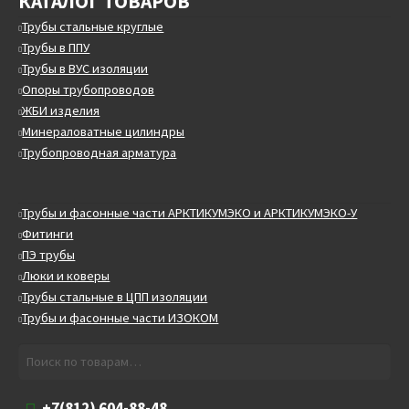
КАТАЛОГ ТОВАРОВ
Трубы стальные круглые
Трубы в ППУ
Трубы в ВУС изоляции
Опоры трубопроводов
ЖБИ изделия
Минераловатные цилиндры
Трубопроводная арматура
Трубы и фасонные части АРКТИКУМЭКО и АРКТИКУМЭКО-У
Фитинги
ПЭ трубы
Люки и коверы
Трубы стальные в ЦПП изоляции
Трубы и фасонные части ИЗОКОМ
Искать:
Поиск
+7(812) 604-88-48