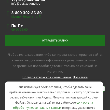
info@civilizationzti.ru
8-800-302-86-80
(Звонок бесплатный)
Пн-Пт
09:00-18:00
Любое использование либо копирование материалов сайта,
элементов дизайна и оформления допускается лишь с
разрешения правообладателя и только со ссылкой на
источник.
Пользовательское соглашение
,
Политика
конфиденциальности
Сайт использует cookie-файлы, чтобы сделать ваше
пребывание на нем максимально удобным. К cайту подключен
сервис веб-аналитики Яндекс. Метрика, использующий cookie-
Агентство интернет-маркетинга -
SeoУслуга
файлы. Оставаясь на сайте, вы даёте свое
согласие на
обработку персональных данных
в порядке, указанном в