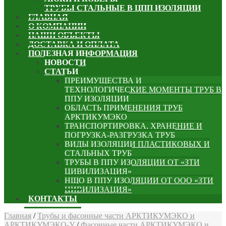
ТРУБЫ СТАЛЬНЫЕ В ЦПП ИЗОЛЯЦИИ
ГЛАВНАЯ
О КОМПАНИИ
НАШИ ОБЪЕКТЫ
ДОСТАВКА И ОПЛАТА
ПОЛЕЗНАЯ ИНФОРМАЦИЯ
НОВОСТИ
СТАТЬИ
ПРЕИМУЩЕСТВА И
ТЕХНОЛОГИЧЕСКИЕ МОМЕНТЫ ТРУБ В
ППУ ИЗОЛЯЦИИ
ОБЛАСТЬ ПРИМЕНЕНИЯ ТРУБ
АРКТИКУМЭКО
ТРАНСПОРТИРОВКА, ХРАНЕНИЕ И
ПОГРУЗКА-РАЗГРУЗКА ТРУБ
ВИДЫ ИЗОЛЯЦИИ ПЛАСТИКОВЫХ И
СТАЛЬНЫХ ТРУБ
ТРУБЫ В ППУ ИЗОЛЯЦИИ ОТ «ЗТИ
ЦИВИЛИЗАЦИЯ»
НЩО В ППУ ИЗОЛЯЦИИ ОТ ООО «ЗТИ
ЦИВИЛИЗАЦИЯ»
КОНТАКТЫ
Главная
/
Трубы и фасонные части АРКТИКУМЭКО и
АРКТИКУМЭКО-У
/
Фасонные части АРКТИКУМЭКО и