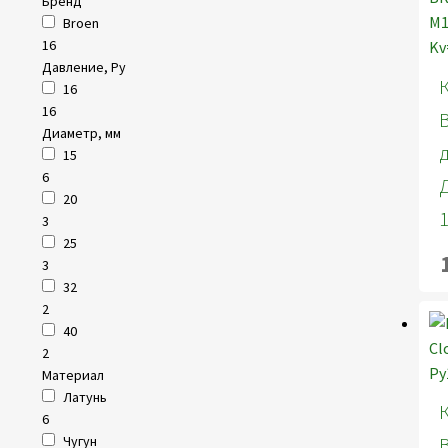
Бренд
Broen
16
Давление, Ру
16
16
Диаметр, мм
15
6
20
3
25
3
32
2
40
2
Материал
Латунь
6
Чугун