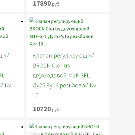
17890
руб.
щий
Клапан регулирующий
BROEN Clorius
FL
двухходовой M1F-SFL
й Kv=
Ду25 Ру16 резьбовой Kv=
10
10720
руб.