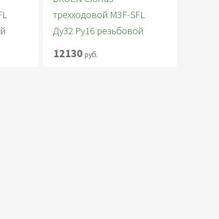
FL
трехходовой M3F-SFL
ой
Ду32 Ру16 резьбовой
12130
руб.