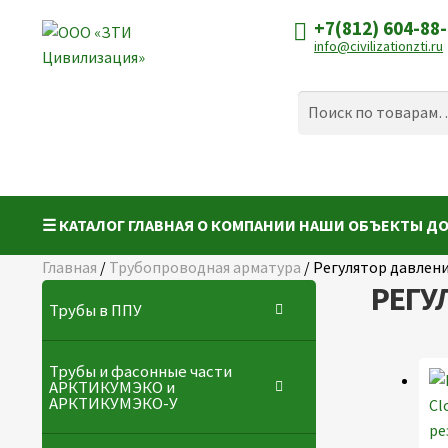
+7(812) 604-88
Перейти
Перейти
info@civilizationzti.ru
к
к
навигации
содержимому
Искать:
Поиск
☰ КАТАЛОГ
ГЛАВНАЯ
О КОМПАНИИ
НАШИ ОБЪЕКТЫ
ДО
Главная
/
Трубопроводная арматура
/
Регулятор давлен
РЕГУ
Трубы в ППУ
Трубы и фасонные части
АРКТИКУМЭКО и
АРКТИКУМЭКО-У