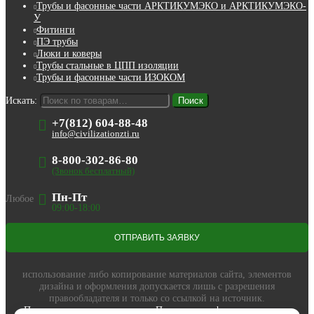
Трубы и фасонные части АРКТИКУМЭКО и АРКТИКУМЭКО-
У
Фитинги
ПЭ трубы
Люки и коверы
Трубы стальные в ЦПП изоляции
Трубы и фасонные части ИЗОКОМ
Искать:
Поиск
+7(812) 604-88-48
info@civilizationzti.ru
8-800-302-86-80
(Звонок бесплатный)
Пн-Пт
Любое
09:00-18:00
использование либо копирование материалов сайта, элементов
дизайна и оформления допускается лишь с разрешения
правообладателя и только со ссылкой на источник.
Пользовательское соглашение
,
Политика конфиденциальности