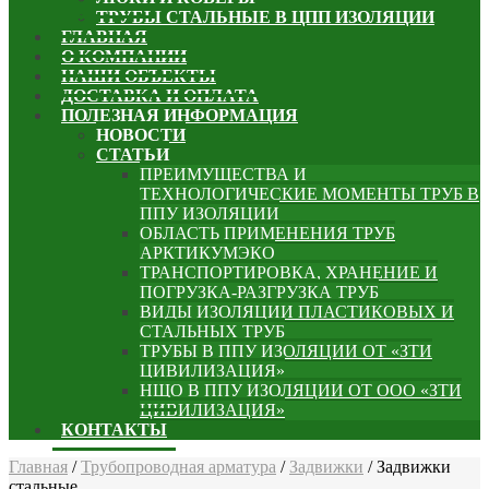
ТРУБЫ СТАЛЬНЫЕ В ЦПП ИЗОЛЯЦИИ
ГЛАВНАЯ
О КОМПАНИИ
НАШИ ОБЪЕКТЫ
ДОСТАВКА И ОПЛАТА
ПОЛЕЗНАЯ ИНФОРМАЦИЯ
НОВОСТИ
СТАТЬИ
ПРЕИМУЩЕСТВА И
ТЕХНОЛОГИЧЕСКИЕ МОМЕНТЫ ТРУБ В
ППУ ИЗОЛЯЦИИ
ОБЛАСТЬ ПРИМЕНЕНИЯ ТРУБ
АРКТИКУМЭКО
ТРАНСПОРТИРОВКА, ХРАНЕНИЕ И
ПОГРУЗКА-РАЗГРУЗКА ТРУБ
ВИДЫ ИЗОЛЯЦИИ ПЛАСТИКОВЫХ И
СТАЛЬНЫХ ТРУБ
ТРУБЫ В ППУ ИЗОЛЯЦИИ ОТ «ЗТИ
ЦИВИЛИЗАЦИЯ»
НЩО В ППУ ИЗОЛЯЦИИ ОТ ООО «ЗТИ
ЦИВИЛИЗАЦИЯ»
КОНТАКТЫ
Главная
/
Трубопроводная арматура
/
Задвижки
/
Задвижки
стальные