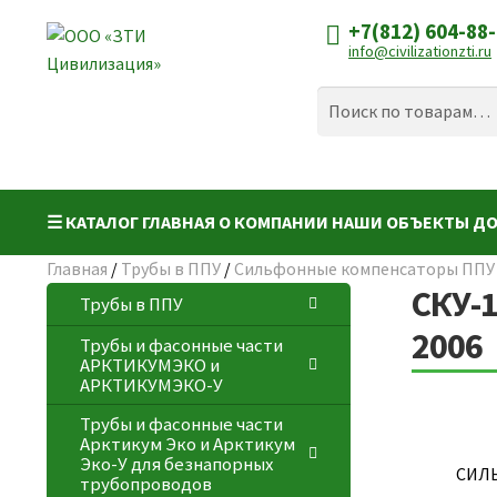
+7(812) 604-88
Перейти
Перейти
info@civilizationzti.ru
к
к
навигации
содержимому
Искать:
Поиск
☰ КАТАЛОГ
ГЛАВНАЯ
О КОМПАНИИ
НАШИ ОБЪЕКТЫ
ДО
Главная
/
Трубы в ППУ
/
Сильфонные компенсаторы ППУ в
СКУ-
Трубы в ППУ
2006
Трубы и фасонные части
АРКТИКУМЭКО и
АРКТИКУМЭКО-У
Трубы и фасонные части
Арктикум Эко и Арктикум
Эко-У для безнапорных
СИЛ
трубопроводов