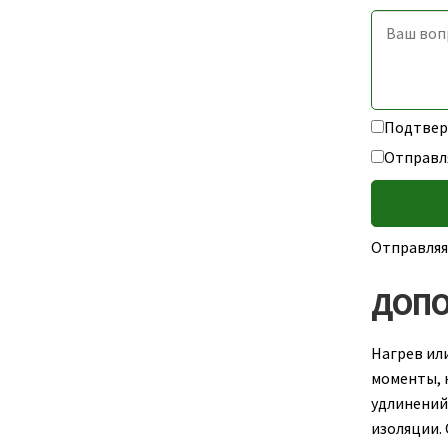
Подтверж
Отправл
Отправляя
ДОПО
Нагрев ил
моменты, 
удлинений
изоляции.