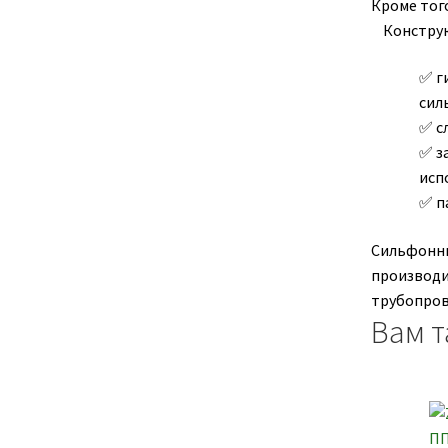
Кроме тог
Конструкт
г
сил
с
з
исп
п
Сильфонны
производи
трубопров
Вам т