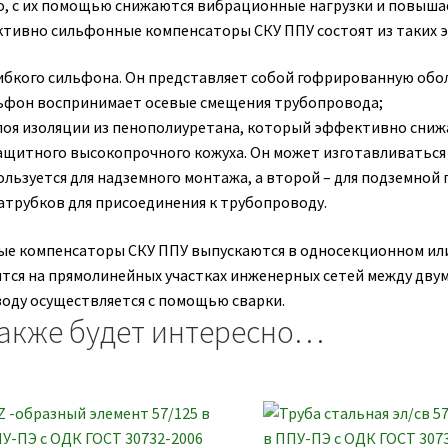
о, с их помощью снижаются вибрационные нагрузки и повыша
ивно сильфонные компенсаторы СКУ ППУ состоят из таких э
ибкого сильфона. Он представляет собой гофрированную обо
ьфон воспринимает осевые смещения трубопровода;
лоя изоляции из пенополиуретана, который эффективно сниж
ащитного высокопрочного кожуха. Он может изготавливаться
ользуется для надземного монтажа, а второй – для подземной 
атрубков для присоединения к трубопроводу.
е компенсаторы СКУ ППУ выпускаются в односекционном ил
тся на прямолинейных участках инженерных сетей между дву
оду осуществляется с помощью сварки.
акже будет интересно…