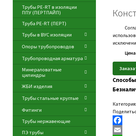
Трубы PE-RT в изоляции
Конст
ППУ (ПЕРТПАЙП)
⁠Трубa PE-RT (ПЕРТ)
Согл
Трубы в ВУС изоляции
использов
исключение
Опоры трубопроводов
Цена
Трубопроводная арматура
Минераловатные
цилиндры
Способы
ЖБИ изделия
Безнали
Трубы стальные круглые
Категория
Фитинги
Поделитьс
Трубы нержавеющие
F
ПЭ трубы