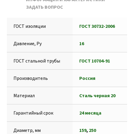
o
s
l
e
О
ЗАДАТЬ ВОПРОС
k
A
e
s
т
p
g
s
п
ГОСТ изоляции
ГОСТ 30732-2006
p
r
e
р
a
n
а
Давление, Ру
16
m
g
в
e
и
ГОСТ стальной трубы
ГОСТ 10704-91
r
т
ь
Производитель
Россия
Материал
Сталь черная 20
Гарантийный срок
24 месяца
Диаметр, мм
159
,
250