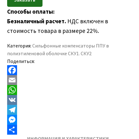
Способы оплаты:
Безналичный расчет.
НДС включен в
стоимость товара в размере 22%.
Категория:
Сильфонные компенсаторы ППУ в
полиэтиленовой оболочке СКУ1. СКУ2
Поделиться:
F
a
E
c
m
W
e
a
h
V
b
i
a
K
T
o
l
t
e
M
ИНФОРМАЦИЯ И ХАРАКТЕРИСТИКИ