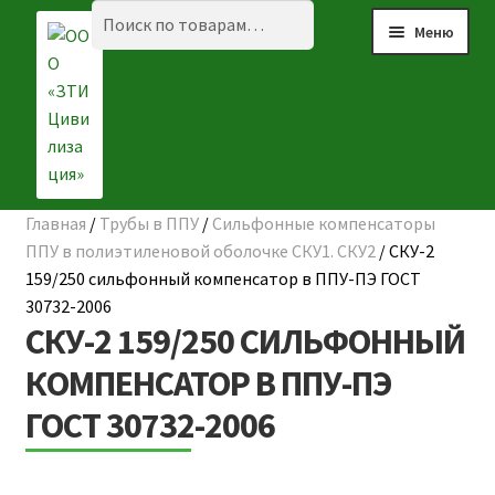
Перейти
Перейти
Искать:
Поиск
Меню
к
к
навигации
содержимому
Главная
/
Трубы в ППУ
/
Сильфонные компенсаторы
☰ КАТАЛОГ
ППУ в полиэтиленовой оболочке СКУ1. СКУ2
/
СКУ-2
159/250 сильфонный компенсатор в ППУ-ПЭ ГОСТ
ГЛАВНАЯ
30732-2006
СКУ-2 159/250 СИЛЬФОННЫЙ
О КОМПАНИИ
КОМПЕНСАТОР В ППУ-ПЭ
НАШИ ОБЪЕКТЫ
ГОСТ 30732-2006
ДОСТАВКА И ОПЛАТА