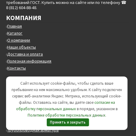
требований ГОСТ. Купить можно на сайте или по телефону ☎
8 (812) 604-88-48.
КОМПАНИЯ
Главная
Каталог
О компании
Наши объекты
Доставка и оплата
Полезная информация
Контакты
КАТАЛОГ ТОВАРОВ
Сайт использует cookie-файлы, чтобы сделать ваше
Трубы стальные круглые
пребывание на нем максимально удобным. К cайту подключен
Трубы в ППУ
сервис веб-аналитики Яндекс. Метрика, использующий cookie-
Трубы в ВУС изоляции
файлы. Оставаясь на сайте, вы даёте свое
согласие на
обработку персональных данных
в порядке, указанном в
Опоры трубопроводов
Политике обработки персональных данных
.
ЖБИ изделия
Принять и закрыть
Минераловатные цилиндры
Трубопроводная арматура