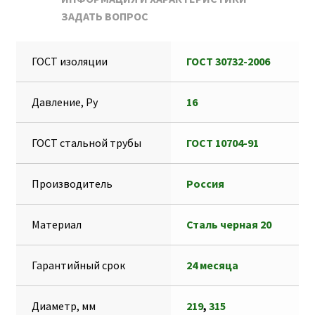
o
s
l
e
О
ЗАДАТЬ ВОПРОС
k
A
e
s
т
p
g
s
п
ГОСТ изоляции
ГОСТ 30732-2006
p
r
e
р
a
n
а
Давление, Ру
16
m
g
в
e
и
ГОСТ стальной трубы
ГОСТ 10704-91
r
т
ь
Производитель
Россия
Материал
Сталь черная 20
Гарантийный срок
24 месяца
Диаметр, мм
219
,
315