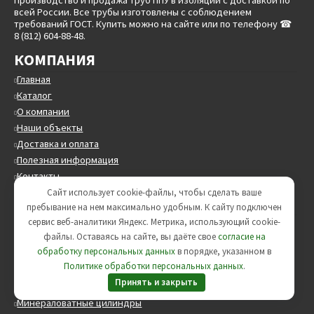
Производство и продажа труб ППУ в изоляции с доставкой по
всей России. Все трубы изготовлены с соблюдением
требований ГОСТ. Купить можно на сайте или по телефону ☎
8 (812) 604-88-48.
КОМПАНИЯ
Главная
Каталог
О компании
Наши объекты
Доставка и оплата
Полезная информация
Контакты
Сайт использует cookie-файлы, чтобы сделать ваше
КАТАЛОГ ТОВАРОВ
пребывание на нем максимально удобным. К cайту подключен
сервис веб-аналитики Яндекс. Метрика, использующий cookie-
Трубы стальные круглые
файлы. Оставаясь на сайте, вы даёте свое
согласие на
Трубы в ППУ
обработку персональных данных
в порядке, указанном в
Трубы в ВУС изоляции
Политике обработки персональных данных
.
Опоры трубопроводов
Принять и закрыть
ЖБИ изделия
Минераловатные цилиндры