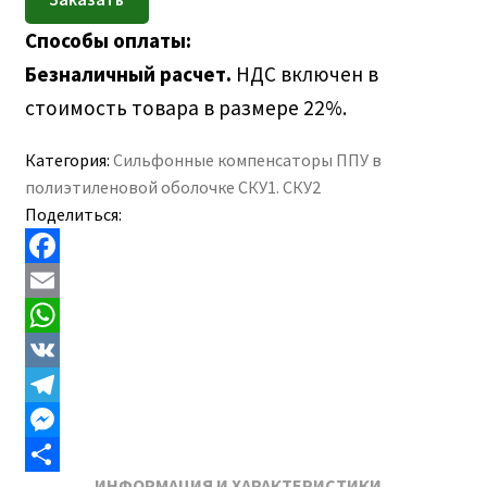
Способы оплаты:
Безналичный расчет.
НДС включен в
стоимость товара в размере 22%.
Категория:
Сильфонные компенсаторы ППУ в
полиэтиленовой оболочке СКУ1. СКУ2
Поделиться:
F
a
E
c
m
W
e
a
h
V
b
i
a
K
T
o
l
t
e
M
ИНФОРМАЦИЯ И ХАРАКТЕРИСТИКИ