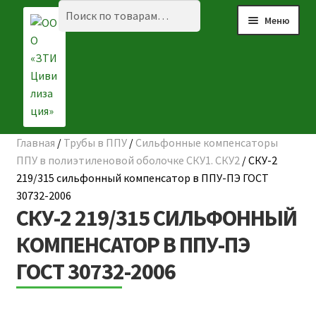
Перейти
Перейти
Искать:
Поиск
Меню
к
к
навигации
содержимому
Главная
/
Трубы в ППУ
/
Сильфонные компенсаторы
☰ КАТАЛОГ
ППУ в полиэтиленовой оболочке СКУ1. СКУ2
/
СКУ-2
219/315 сильфонный компенсатор в ППУ-ПЭ ГОСТ
ГЛАВНАЯ
30732-2006
СКУ-2 219/315 СИЛЬФОННЫЙ
О КОМПАНИИ
КОМПЕНСАТОР В ППУ-ПЭ
НАШИ ОБЪЕКТЫ
ГОСТ 30732-2006
ДОСТАВКА И ОПЛАТА