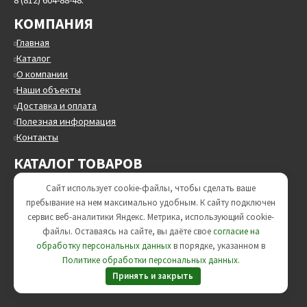
8 (812) 604-88-48.
КОМПАНИЯ
Главная
Каталог
О компании
Наши объекты
Доставка и оплата
Полезная информация
Контакты
КАТАЛОГ ТОВАРОВ
Трубы стальные круглые
Сайт использует cookie-файлы, чтобы сделать ваше
Трубы в ППУ
пребывание на нем максимально удобным. К cайту подключен
Трубы в ВУС изоляции
сервис веб-аналитики Яндекс. Метрика, использующий cookie-
Опоры трубопроводов
файлы. Оставаясь на сайте, вы даёте свое
согласие на
ЖБИ изделия
обработку персональных данных
в порядке, указанном в
Политике обработки персональных данных
.
Минераловатные цилиндры
Принять и закрыть
Трубопроводная арматура