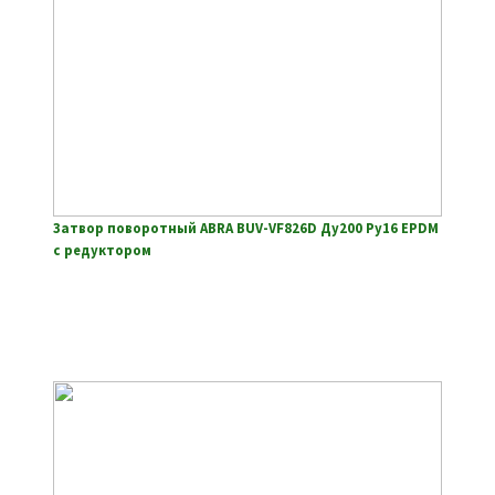
Затвор поворотный ABRA BUV-VF826D Ду200 Ру16 EPDM
с редуктором