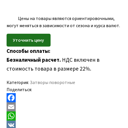
ПОЛЕЗНАЯ ИНФОРМАЦИЯ
вложе
КОНТАКТЫ
меню
Цены на товары являются ориентировочными,
могут меняться в зависимости от сезона и курса валют.
Способы оплаты:
Безналичный расчет.
НДС включен в
стоимость товара в размере 22%.
Категория:
Затворы поворотные
Поделиться:
F
a
E
c
m
W