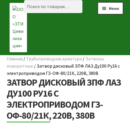
Перейти
Перейти
Искать:
Поиск
Меню
к
к
навигации
содержимому
Главная
/
Трубопроводная арматура
/
Затворы
Разве
☰ КАТАЛОГ
поворотные
/
Затвор дисковый ЗПФ ЛАЗ Ду100 Ру16 с
вложе
электроприводом ГЗ-ОФ-80/21К, 220В, 380В
ГЛАВНАЯ
меню
ЗАТВОР ДИСКОВЫЙ ЗПФ ЛАЗ
О КОМПАНИИ
ДУ100 РУ16 С
ЭЛЕКТРОПРИВОДОМ ГЗ-
НАШИ ОБЪЕКТЫ
ОФ-80/21К, 220В, 380В
ДОСТАВКА И ОПЛАТА
Разве