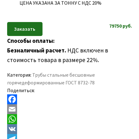
ЦЕНА УКАЗАНА ЗА ТОННУ С НДС 20%
79750
руб.
Способы оплаты:
Безналичный расчет.
НДС включен в
стоимость товара в размере 22%.
Категория:
Трубы стальные бесшовные
горячедеформированные ГОСТ 8732-78
Поделиться:
F
a
E
c
m
W
e
a
h
V