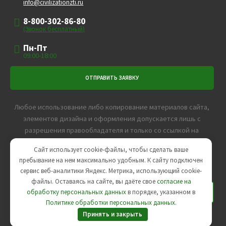
info@civilizationzti.ru
8-800-302-86-80
(Звонок бесплатный)
Пн-Пт
09:00-18:00
Любое использование либо копирование материалов сайта,
элементов дизайна и оформления допускается лишь с
разрешения правообладателя и только со ссылкой на
источник.
Сайт использует cookie-файлы, чтобы сделать ваше
Пользовательское соглашение
,
Политика
пребывание на нем максимально удобным. К cайту подключен
конфиденциальности
сервис веб-аналитики Яндекс. Метрика, использующий cookie-
файлы. Оставаясь на сайте, вы даёте свое
согласие на
Агентс
обработку персональных данных
в порядке, указанном в
тво
Политике обработки персональных данных
.
интер
Принять и закрыть
нет-маркетинга -
SeoУслуга