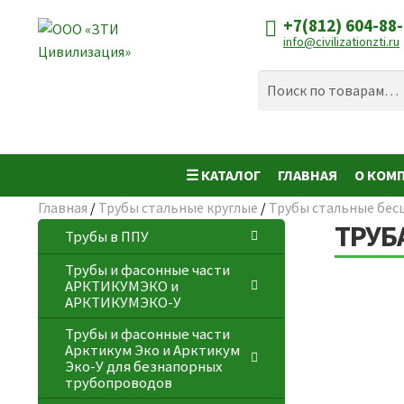
+7(812) 604-88
Перейти
Перейти
info@civilizationzti.ru
к
к
навигации
содержимому
Искать:
Поиск
☰ КАТАЛОГ
ГЛАВНАЯ
О КОМ
Главная
/
Трубы стальные круглые
/
Трубы стальные бес
ТРУБА
Трубы в ППУ
Трубы и фасонные части
АРКТИКУМЭКО и
АРКТИКУМЭКО-У
Трубы и фасонные части
Арктикум Эко и Арктикум
Эко-У для безнапорных
трубопроводов