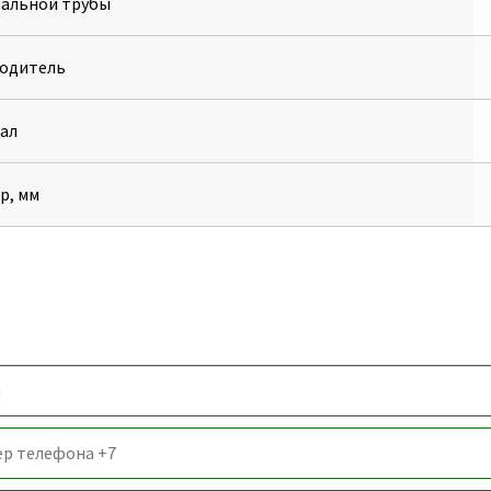
тальной трубы
одитель
ал
р, мм