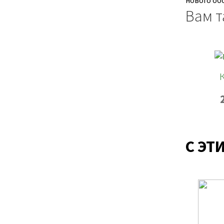
нового об
Вам т
С ЭТ