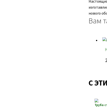
Настоящи
изготавлив
нового об
Вам т
С ЭТ
Труба с