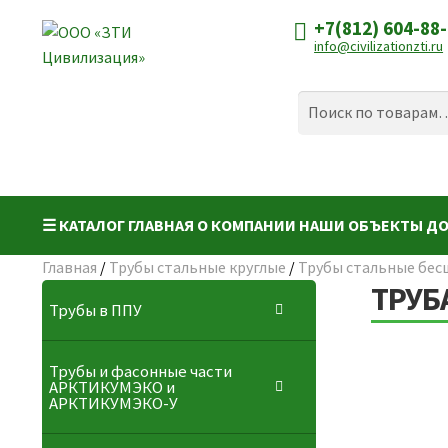
+7(812) 604-88
Перейти
Перейти
info@civilizationzti.ru
к
к
навигации
содержимому
Искать:
Поиск
☰ КАТАЛОГ
ГЛАВНАЯ
О КОМПАНИИ
НАШИ ОБЪЕКТЫ
ДО
Главная
/
Трубы стальные круглые
/
Трубы стальные бес
ТРУБА
Трубы в ППУ
Трубы и фасонные части
АРКТИКУМЭКО и
АРКТИКУМЭКО-У