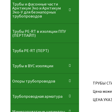
Трубы и фасонные части
Арктикум Эко и Арктикум
Эко-У для безнапорных
трубопроводов
Трубы PE-RT в изоляции ППУ
(ПЕРТПАЙП)
⁠Трубa PE-RT (ПЕРТ)
Трубы в ВУС изоляции
Опоры трубопроводов
ТРУБЫ СТ
Цена може
Трубопроводная арматура
ЦЕНА УКАЗ
Минераловатные цилиндры