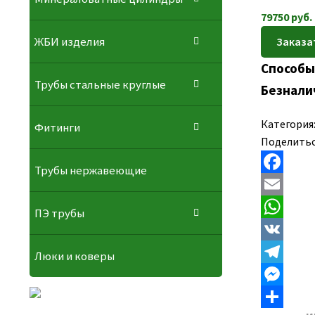
79750
руб.
ЖБИ изделия
Способы
Трубы стальные круглые
Безнали
Категория
Фитинги
Поделитьс
Трубы нержавеющие
F
a
E
ПЭ трубы
c
m
W
e
a
h
V
Люки и коверы
b
i
a
K
T
o
l
t
e
M