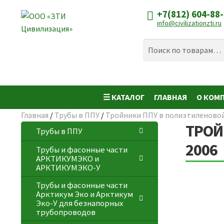
+7(812) 604-88
Перейти
Перейти
info@civilizationzti.ru
к
к
навигации
содержимому
Искать:
Поиск
☰ КАТАЛОГ
ГЛАВНАЯ
О КОМ
Главная
/
Трубы в ППУ
/
Тройники ППУ в полиэтиленово
ТРОЙН
Трубы в ППУ
2006
Трубы и фасонные части
АРКТИКУМЭКО и
АРКТИКУМЭКО-У
Трубы и фасонные части
Арктикум Эко и Арктикум
Эко-У для безнапорных
трубопроводов