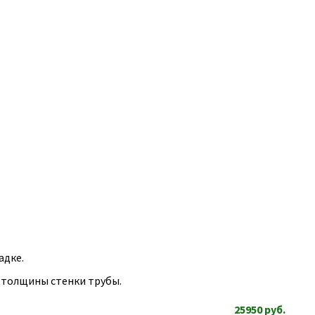
адке.
т толщины стенки трубы.
25950
руб.