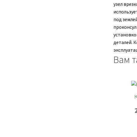
узел врез
используе
под земле
проконсул
установко
деталей. 
эксплуата
Вам т