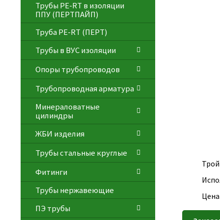
Трубы PE-RT в изоляции
ППУ (ПЕРТПАЙП)
⁠Трубa PE-RT (ПЕРТ)
Трубы в ВУС изоляции
Опоры трубопроводов
Трубопроводная арматура
Минераловатные
цилиндры
ЖБИ изделия
Трубы стальные круглые
Трой
Фитинги
Испо
Трубы нержавеющие
Цена
ПЭ трубы