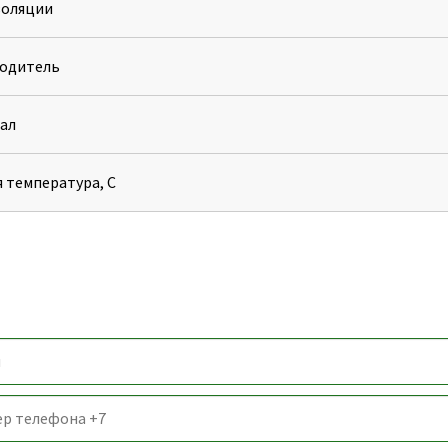
золяции
одитель
ал
 температура, С