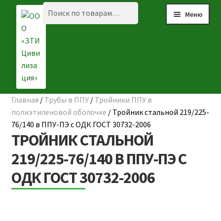
Перейти
Перейти
Искать:
Поиск
Меню
к
к
навигации
содержимому
Главная
/
Трубы в ППУ
/
Тройники ППУ в
Разве
☰ КАТАЛОГ
полиэтиленовой оболочке
/
Тройник стальной 219/225-
вложе
76/140 в ППУ-ПЭ с ОДК ГОСТ 30732-2006
ГЛАВНАЯ
меню
ТРОЙНИК СТАЛЬНОЙ
О КОМПАНИИ
219/225-76/140 В ППУ-ПЭ С
ОДК ГОСТ 30732-2006
НАШИ ОБЪЕКТЫ
ДОСТАВКА И ОПЛАТА
Разве