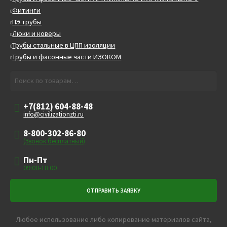
Фитинги
ПЭ трубы
Люки и коверы
Трубы стальные в ЦПП изоляции
Трубы и фасонные части ИЗОКОМ
Искать:
Поиск
+7(812) 604-88-48
info@civilizationzti.ru
8-800-302-86-80
(Звонок бесплатный)
Пн-Пт
09:00-18:00
Любое использование либо копирование материалов сайта,