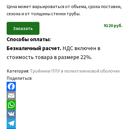
Цена может варьироваться от объема, срока поставки,
сезона и от толщины стенки трубы.
9120
руб.
Способы оплаты:
Безналичный расчет.
НДС включен в
стоимость товара в размере 22%.
Категория:
Тройники ППУ в полиэтиленовой оболочке
Поделиться:
F
a
E
c
m
W
e
a
h
V