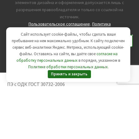
элементов дизайна и оформления допускается лишь с
разрешения правообладателя и только со ссылкой на
источник.
Пользовательское соглашение
,
Политика
конфиденциальности
Сайт использует cookie-файлы, чтобы сделать ваше
пребывание на нем максимально удобным. К cайту подключен
сервис веб-аналитики Яндекс. Метрика, использующий cookie-
Агентство интернет-маркетинга -
SeoУслуга
файлы. Оставаясь на сайте, вы даёте свое
согласие на
обработку персональных данных
в порядке, указанном в
Политике обработки персональных данных
.
Принять и закрыть
Вы смотрите:
Тройник стальной 219/225-76/140 в ППУ-
ПЭ с ОДК ГОСТ 30732-2006
9120
руб.
Заказать
Вы смотрите:
Тройник стальной 219/225-76/140 в ППУ-