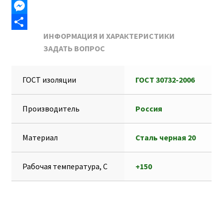
b
i
a
K
T
o
l
t
e
M
ИНФОРМАЦИЯ И ХАРАКТЕРИСТИКИ
o
s
l
e
О
ЗАДАТЬ ВОПРОС
k
A
e
s
т
p
g
s
п
ГОСТ изоляции
ГОСТ 30732-2006
p
r
e
р
a
n
а
Производитель
Россия
m
g
в
e
и
Материал
Сталь черная 20
r
т
ь
Рабочая температура, С
+150