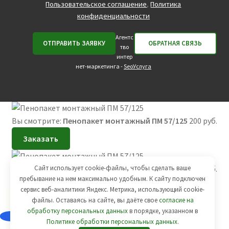
Пользовательское соглашение
,
Политика
конфиденциальности
Агентс
тво
интер
нет-маркетинга -
SeoУслуга
Вы смотрите:
Пенопакет монтажный ПМ 57/125
200
руб.
Заказать
Сайт использует cookie-файлы, чтобы сделать ваше
Вы смотрите:
Пенопакет монтажный ПМ 57/125
200
руб.
пребывание на нем максимально удобным. К cайту подключен
Добавить в корзину
сервис веб-аналитики Яндекс. Метрика, использующий cookie-
файлы. Оставаясь на сайте, вы даёте свое
согласие на
обработку персональных данных
в порядке, указанном в
Политике обработки персональных данных
.