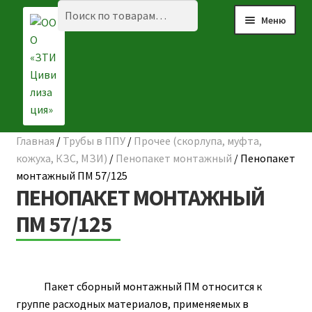
Перейти
Перейти
Искать:
Поиск
Меню
к
к
навигации
содержимому
Главная
/
Трубы в ППУ
/
Прочее (скорлупа, муфта,
Разве
☰ КАТАЛОГ
кожуха, КЗС, МЗИ)
/
Пенопакет монтажный
/
Пенопакет
вложе
монтажный ПМ 57/125
ГЛАВНАЯ
меню
ПЕНОПАКЕТ МОНТАЖНЫЙ
О КОМПАНИИ
ПМ 57/125
НАШИ ОБЪЕКТЫ
ДОСТАВКА И ОПЛАТА
Пакет сборный монтажный ПМ относится к
группе расходных материалов, применяемых в
Разве