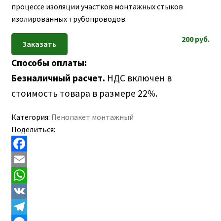
ПОЛЕЗНАЯ ИНФОРМАЦИЯ
процессе изоляции участков монтажных стыков
вложе
изолированных трубопроводов.
КОНТАКТЫ
меню
200
руб.
Способы оплаты:
Безналичный расчет.
НДС включен в
стоимость товара в размере 22%.
Категория:
Пенопакет монтажный
Поделиться:
F
a
E
c
m
W
e
a
h
V