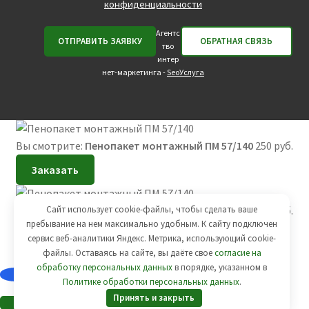
конфиденциальности
Агентс
тво
интер
нет-маркетинга -
SeoУслуга
Вы смотрите:
Пенопакет монтажный ПМ 57/140
250
руб.
Заказать
Сайт использует cookie-файлы, чтобы сделать ваше
Вы смотрите:
Пенопакет монтажный ПМ 57/140
250
руб.
пребывание на нем максимально удобным. К cайту подключен
Добавить в корзину
сервис веб-аналитики Яндекс. Метрика, использующий cookie-
файлы. Оставаясь на сайте, вы даёте свое
согласие на
обработку персональных данных
в порядке, указанном в
Политике обработки персональных данных
.
Принять и закрыть