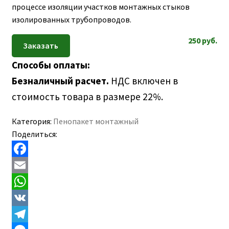
ПОЛЕЗНАЯ ИНФОРМАЦИЯ
процессе изоляции участков монтажных стыков
изолированных трубопроводов.
КОНТАКТЫ
250
руб.
Способы оплаты:
Безналичный расчет.
НДС включен в
стоимость товара в размере 22%.
Категория:
Пенопакет монтажный
Поделиться:
F
a
E
c
m
W
e
a
h
V