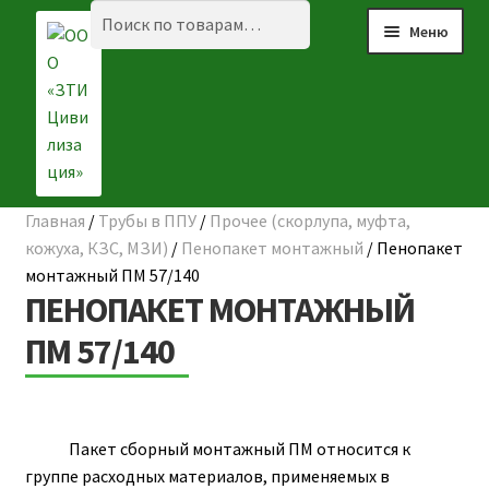
Перейти
Перейти
Искать:
Поиск
Меню
к
к
навигации
содержимому
Главная
/
Трубы в ППУ
/
Прочее (скорлупа, муфта,
☰ КАТАЛОГ
кожуха, КЗС, МЗИ)
/
Пенопакет монтажный
/
Пенопакет
монтажный ПМ 57/140
ГЛАВНАЯ
ПЕНОПАКЕТ МОНТАЖНЫЙ
О КОМПАНИИ
ПМ 57/140
НАШИ ОБЪЕКТЫ
ДОСТАВКА И ОПЛАТА
Пакет сборный монтажный ПМ относится к
группе расходных материалов, применяемых в