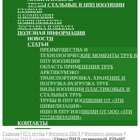
ТРУБЫ СТАЛЬНЫЕ В ЦПП ИЗОЛЯЦИИ
ГЛАВНАЯ
О КОМПАНИИ
НАШИ ОБЪЕКТЫ
ДОСТАВКА И ОПЛАТА
ПОЛЕЗНАЯ ИНФОРМАЦИЯ
НОВОСТИ
СТАТЬИ
ПРЕИМУЩЕСТВА И
ТЕХНОЛОГИЧЕСКИЕ МОМЕНТЫ ТРУБ В
ППУ ИЗОЛЯЦИИ
ОБЛАСТЬ ПРИМЕНЕНИЯ ТРУБ
АРКТИКУМЭКО
ТРАНСПОРТИРОВКА, ХРАНЕНИЕ И
ПОГРУЗКА-РАЗГРУЗКА ТРУБ
ВИДЫ ИЗОЛЯЦИИ ПЛАСТИКОВЫХ И
СТАЛЬНЫХ ТРУБ
ТРУБЫ В ППУ ИЗОЛЯЦИИ ОТ «ЗТИ
ЦИВИЛИЗАЦИЯ»
НЩО В ППУ ИЗОЛЯЦИИ ОТ ООО «ЗТИ
ЦИВИЛИЗАЦИЯ»
КОНТАКТЫ
Главная
/
ПЭ трубы
/
Фитинги ПНД
/
Фитинги сварные
/
Отводы ПНД сварные
/
Отвод ПНД сегментный 450х60°