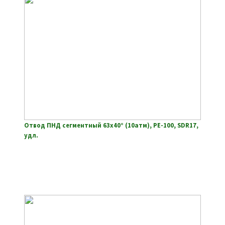
Отвод ПНД сегментный 63х40° (10атм), РЕ-100, SDR17,
удл.