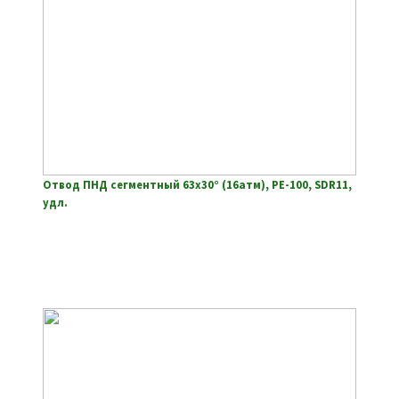
Отвод ПНД сегментный 63х30° (16атм), РЕ-100, SDR11,
удл.