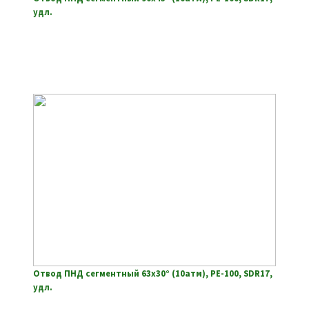
удл.
Отвод ПНД сегментный 63х30° (10атм), РЕ-100, SDR17,
удл.