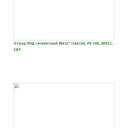
Отвод ПНД сегментный 90х22° (16атм), РЕ-100, SDR11,
удл.