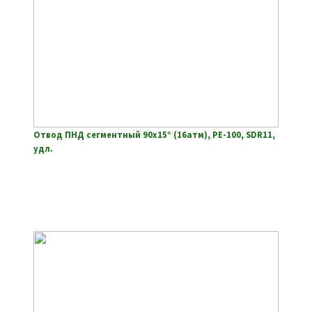
Отвод ПНД сегментный 90х15° (16атм), РЕ-100, SDR11,
удл.