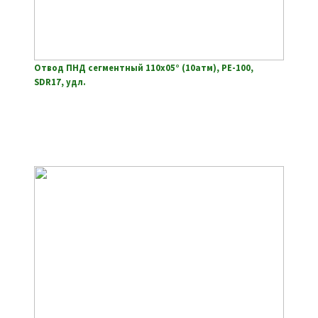
Отвод ПНД сегментный 110х05° (10атм), РЕ-100,
SDR17, удл.