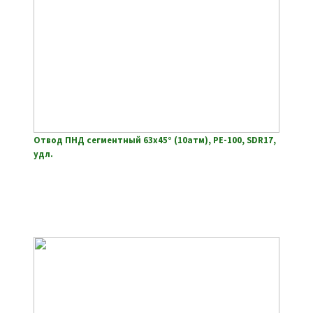
Отвод ПНД сегментный 63х45° (10атм), РЕ-100, SDR17,
удл.