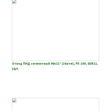
Отвод ПНД сегментный 90х11° (16атм), РЕ-100, SDR11,
удл.