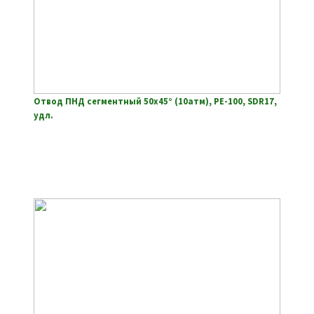
Отвод ПНД сегментный 50х45° (10атм), РЕ-100, SDR17,
удл.