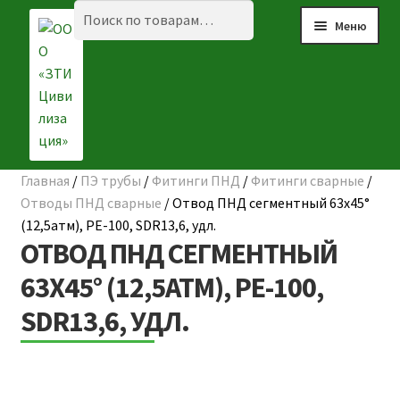
Перейти
Перейти
Искать:
Поиск
Меню
к
к
навигации
содержимому
Главная
/
ПЭ трубы
/
Фитинги ПНД
/
Фитинги сварные
/
☰ КАТАЛОГ
Отводы ПНД сварные
/
Отвод ПНД сегментный 63х45°
(12,5атм), РЕ-100, SDR13,6, удл.
ГЛАВНАЯ
ОТВОД ПНД СЕГМЕНТНЫЙ
О КОМПАНИИ
63Х45° (12,5АТМ), РЕ-100,
SDR13,6, УДЛ.
НАШИ ОБЪЕКТЫ
ДОСТАВКА И ОПЛАТА