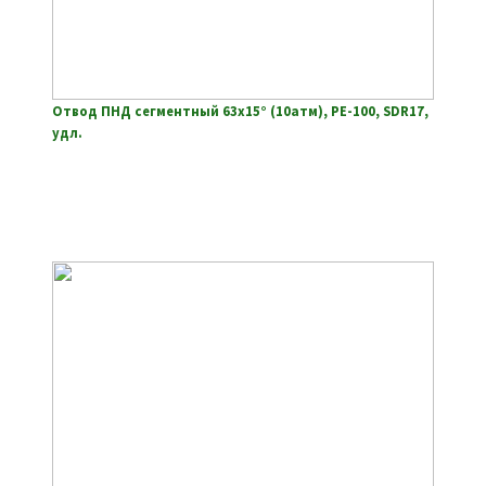
Отвод ПНД сегментный 63х15° (10атм), РЕ-100, SDR17,
удл.