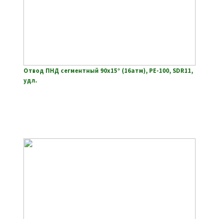
Отвод ПНД сегментный 90х15° (16атм), РЕ-100, SDR11,
удл.