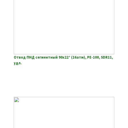
Отвод ПНД сегментный 90х22° (16атм), РЕ-100, SDR11,
удл.