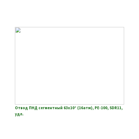
Отвод ПНД сегментный 63х10° (16атм), РЕ-100, SDR11,
удл.