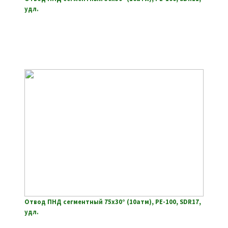
удл.
Отвод ПНД сегментный 75х30° (10атм), РЕ-100, SDR17,
удл.