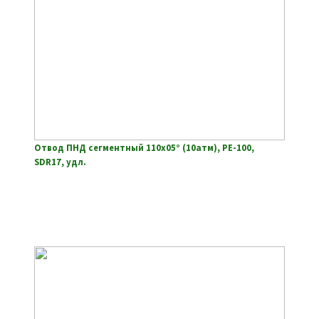
Отвод ПНД сегментный 110х05° (10атм), РЕ-100,
SDR17, удл.