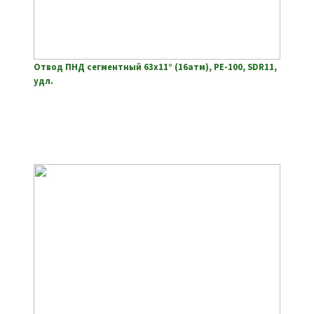
Отвод ПНД сегментный 63х11° (16атм), РЕ-100, SDR11,
удл.