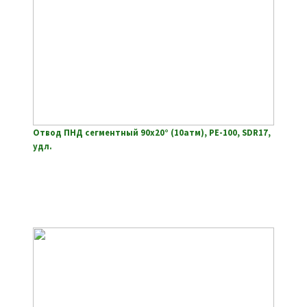
Отвод ПНД сегментный 90х20° (10атм), РЕ-100, SDR17,
удл.