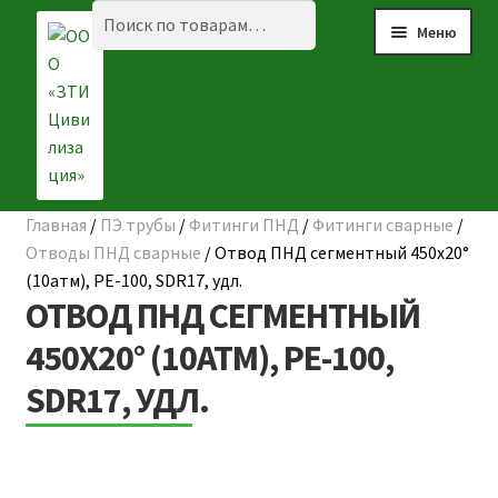
Перейти
Перейти
Искать:
Поиск
Меню
к
к
навигации
содержимому
Главная
/
ПЭ трубы
/
Фитинги ПНД
/
Фитинги сварные
/
☰ КАТАЛОГ
Отводы ПНД сварные
/
Отвод ПНД сегментный 450х20°
(10атм), РЕ-100, SDR17, удл.
ГЛАВНАЯ
ОТВОД ПНД СЕГМЕНТНЫЙ
О КОМПАНИИ
450Х20° (10АТМ), РЕ-100,
SDR17, УДЛ.
НАШИ ОБЪЕКТЫ
ДОСТАВКА И ОПЛАТА