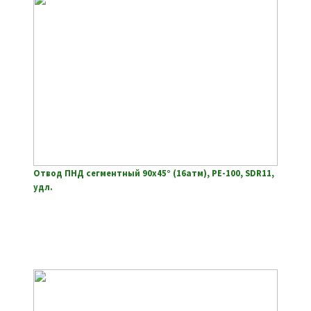
Отвод ПНД сегментный 90х45° (16атм), РЕ-100, SDR11,
удл.