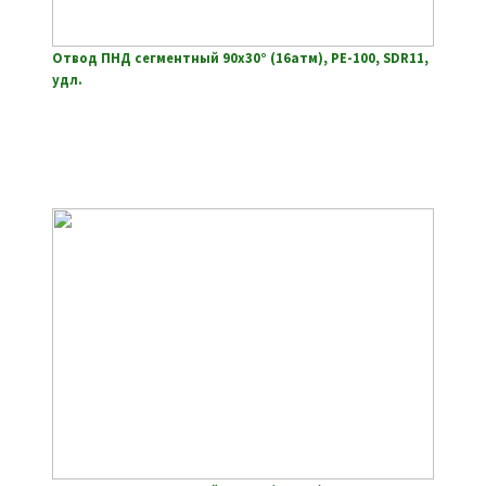
Отвод ПНД сегментный 90х30° (16атм), РЕ-100, SDR11,
удл.