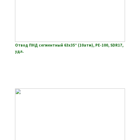
Отвод ПНД сегментный 63х35° (10атм), РЕ-100, SDR17,
удл.