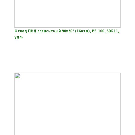
Отвод ПНД сегментный 90х20° (16атм), РЕ-100, SDR11,
удл.