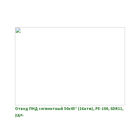
Отвод ПНД сегментный 50х45° (16атм), РЕ-100, SDR11,
удл.