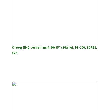
Отвод ПНД сегментный 90х35° (16атм), РЕ-100, SDR11,
удл.