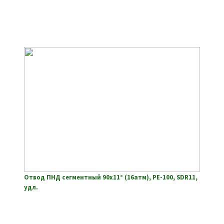
Отвод ПНД сегментный 90х11° (16атм), РЕ-100, SDR11,
удл.