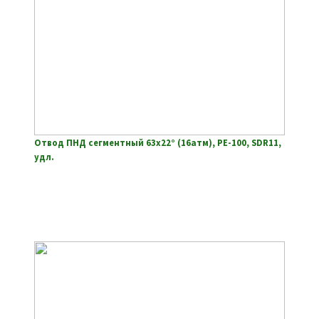
Отвод ПНД сегментный 63х22° (16атм), РЕ-100, SDR11,
удл.