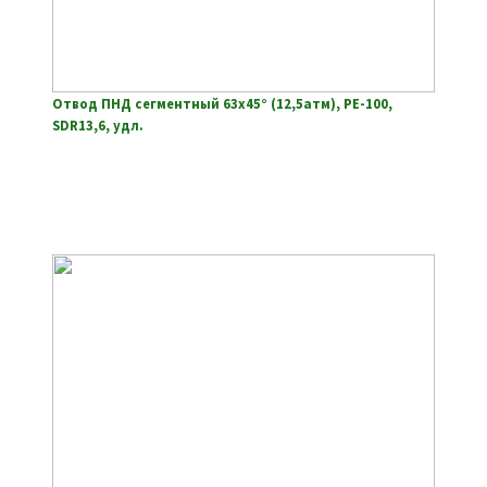
Отвод ПНД сегментный 63х45° (12,5атм), РЕ-100,
SDR13,6, удл.