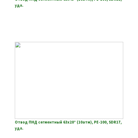
удл.
Отвод ПНД сегментный 63х20° (10атм), РЕ-100, SDR17,
удл.