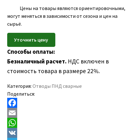
ПОЛЕЗНАЯ ИНФОРМАЦИЯ
вложе
Цены на товары являются ориентировочными,
КОНТАКТЫ
меню
могут меняться в зависимости от сезона и цен на
сырьё.
Способы оплаты:
Безналичный расчет.
НДС включен в
стоимость товара в размере 22%.
Категория:
Отводы ПНД сварные
Поделиться:
F
a
E
c
m
W