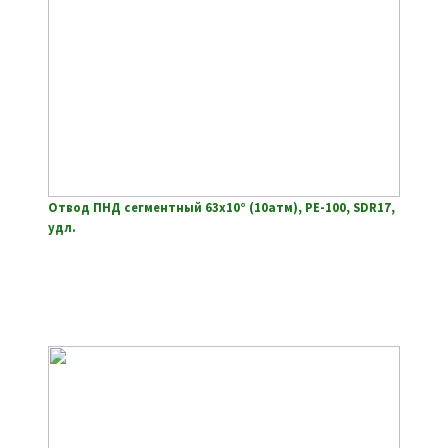
Отвод ПНД сегментный 63х10° (10атм), РЕ-100, SDR17,
удл.