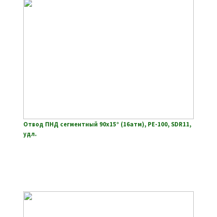
Отвод ПНД сегментный 90х15° (16атм), РЕ-100, SDR11,
удл.