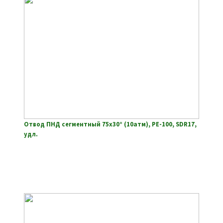
Отвод ПНД сегментный 75х30° (10атм), РЕ-100, SDR17,
удл.