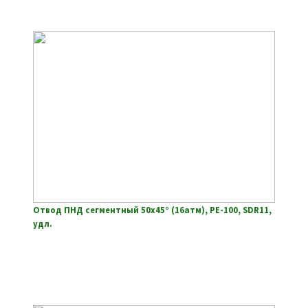
Отвод ПНД сегментный 50х45° (16атм), РЕ-100, SDR11,
удл.