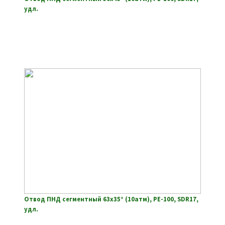
удл.
Отвод ПНД сегментный 63х35° (10атм), РЕ-100, SDR17,
удл.