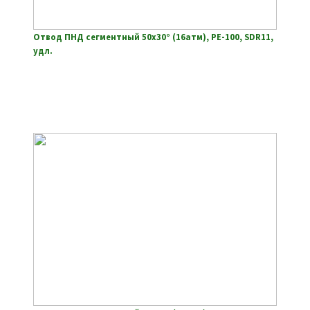
Отвод ПНД сегментный 50х30° (16атм), РЕ-100, SDR11,
удл.