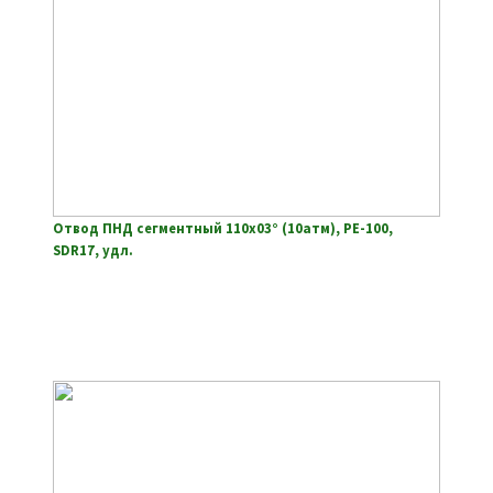
Отвод ПНД сегментный 110х03° (10атм), РЕ-100,
SDR17, удл.