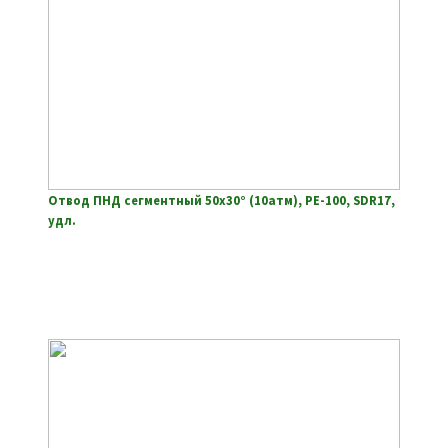
Отвод ПНД сегментный 50х30° (10атм), РЕ-100, SDR17,
удл.