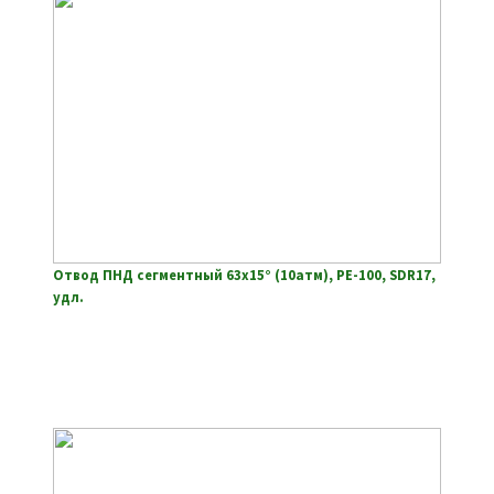
Отвод ПНД сегментный 63х15° (10атм), РЕ-100, SDR17,
удл.