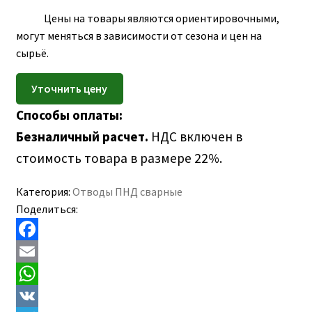
ПОЛЕЗНАЯ ИНФОРМАЦИЯ
вложе
Цены на товары являются ориентировочными,
КОНТАКТЫ
меню
могут меняться в зависимости от сезона и цен на
сырьё.
Способы оплаты:
Безналичный расчет.
НДС включен в
стоимость товара в размере 22%.
Категория:
Отводы ПНД сварные
Поделиться:
F
a
E
c
m
W