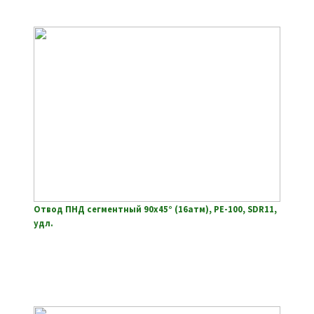
Отвод ПНД сегментный 90х45° (16атм), РЕ-100, SDR11,
удл.