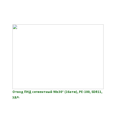
Отвод ПНД сегментный 90х30° (16атм), РЕ-100, SDR11,
удл.