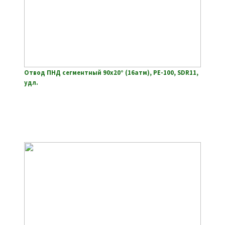
Отвод ПНД сегментный 90х20° (16атм), РЕ-100, SDR11,
удл.