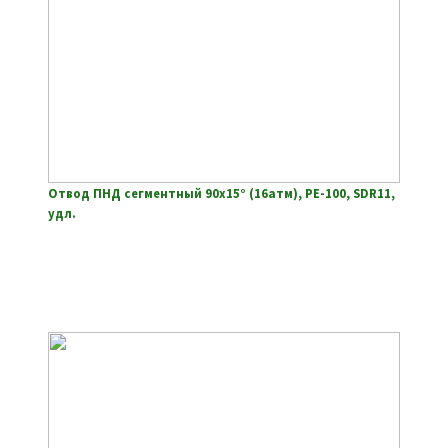
Отвод ПНД сегментный 90х15° (16атм), РЕ-100, SDR11,
удл.