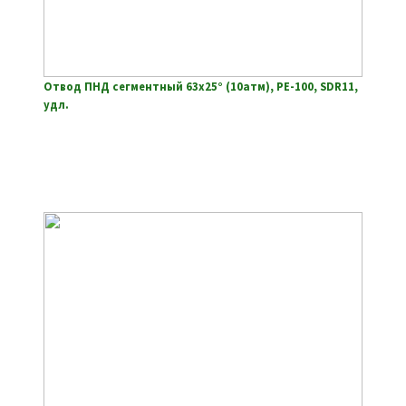
Отвод ПНД сегментный 63х25° (10атм), РЕ-100, SDR11,
удл.