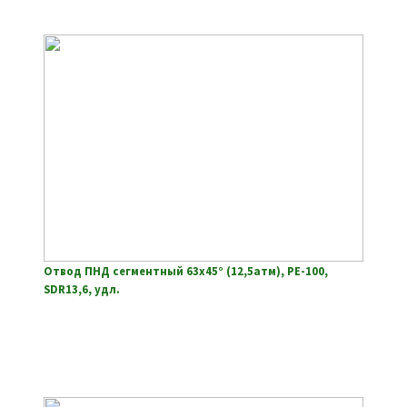
Отвод ПНД сегментный 63х45° (12,5атм), РЕ-100,
SDR13,6, удл.