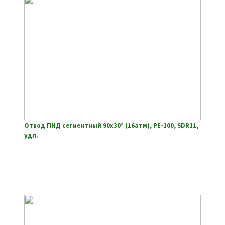
Отвод ПНД сегментный 90х30° (16атм), РЕ-100, SDR11,
удл.