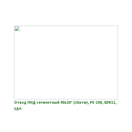
Отвод ПНД сегментный 90х20° (16атм), РЕ-100, SDR11,
удл.