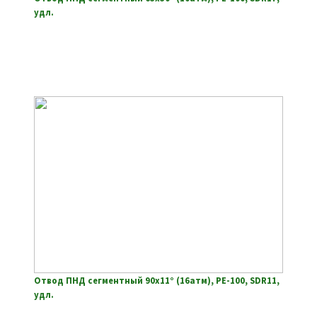
удл.
Отвод ПНД сегментный 90х11° (16атм), РЕ-100, SDR11,
удл.