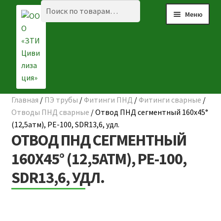
Перейти
Перейти
Искать:
Поиск
Меню
к
к
навигации
содержимому
Главная
/
ПЭ трубы
/
Фитинги ПНД
/
Фитинги сварные
/
Разве
☰ КАТАЛОГ
Отводы ПНД сварные
/
Отвод ПНД сегментный 160х45°
вложе
(12,5атм), РЕ-100, SDR13,6, удл.
ГЛАВНАЯ
меню
ОТВОД ПНД СЕГМЕНТНЫЙ
О КОМПАНИИ
160Х45° (12,5АТМ), РЕ-100,
SDR13,6, УДЛ.
НАШИ ОБЪЕКТЫ
ДОСТАВКА И ОПЛАТА
Разве