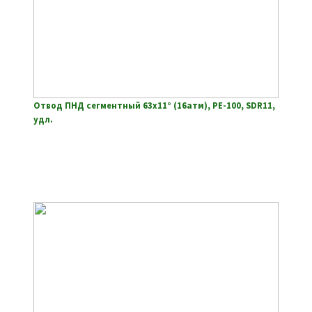
Отвод ПНД сегментный 63х11° (16атм), РЕ-100, SDR11,
удл.