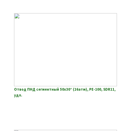
Отвод ПНД сегментный 50х30° (16атм), РЕ-100, SDR11,
удл.