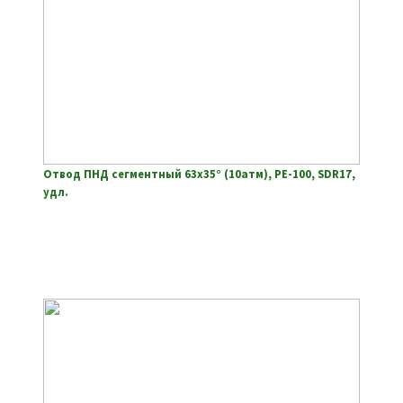
Отвод ПНД сегментный 63х35° (10атм), РЕ-100, SDR17,
удл.