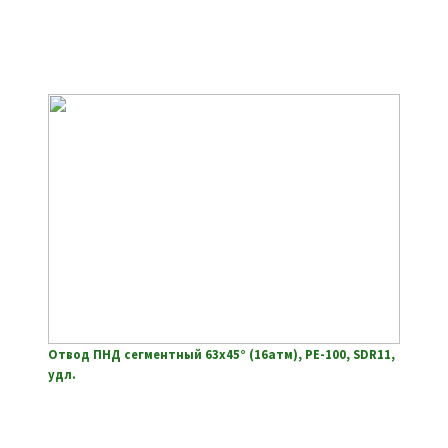
Отвод ПНД сегментный 63х45° (16атм), РЕ-100, SDR11,
удл.