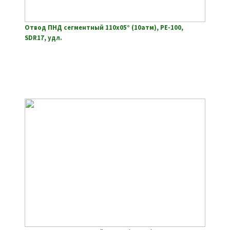
Отвод ПНД сегментный 110х05° (10атм), РЕ-100,
SDR17, удл.