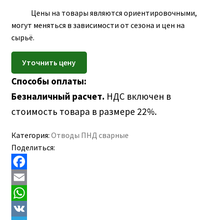
ПОЛЕЗНАЯ ИНФОРМАЦИЯ
вложе
Цены на товары являются ориентировочными,
КОНТАКТЫ
меню
могут меняться в зависимости от сезона и цен на
сырьё.
Способы оплаты:
Безналичный расчет.
НДС включен в
стоимость товара в размере 22%.
Категория:
Отводы ПНД сварные
Поделиться:
F
a
E
c
m
W