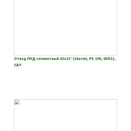
Отвод ПНД сегментный 63х22° (16атм), РЕ-100, SDR11,
удл.