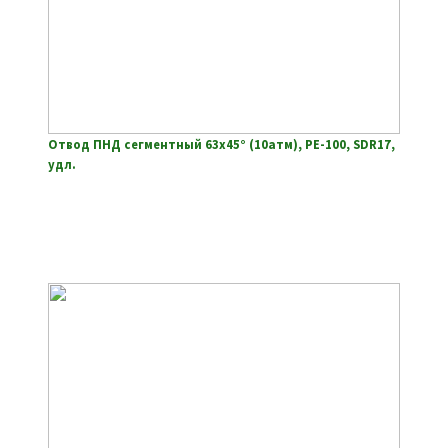
Отвод ПНД сегментный 63х45° (10атм), РЕ-100, SDR17,
удл.