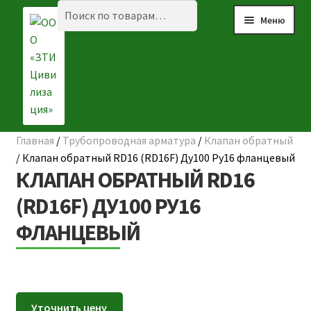
Перейти
Перейти
Искать:
Поиск
Меню
к
к
навигации
содержимому
Главная
/
Трубопроводная арматура
/
Клапан обратный
☰ КАТАЛОГ
/
Клапан обратный RD16 (RD16F) Ду100 Ру16 фланцевый
КЛАПАН ОБРАТНЫЙ RD16
ГЛАВНАЯ
(RD16F) ДУ100 РУ16
О КОМПАНИИ
ФЛАНЦЕВЫЙ
НАШИ ОБЪЕКТЫ
ДОСТАВКА И ОПЛАТА