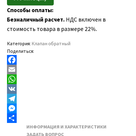
ПОЛЕЗНАЯ ИНФОРМАЦИЯ
Способы оплаты:
КОНТАКТЫ
Безналичный расчет.
НДС включен в
стоимость товара в размере 22%.
Категория:
Клапан обратный
Поделиться:
F
a
E
c
m
W
e
a
h
V
b
i
a
K
T
o
l
t
e
M
ИНФОРМАЦИЯ И ХАРАКТЕРИСТИКИ
o
s
l
e
О
ЗАДАТЬ ВОПРОС