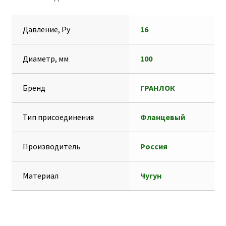
k
A
e
s
т
p
g
s
п
Давление, Ру
16
p
r
e
р
a
n
а
Диаметр, мм
100
m
g
в
e
и
Бренд
ГРАНЛОК
r
т
ь
Тип присоединения
Фланцевый
Производитель
Россия
Материал
Чугун