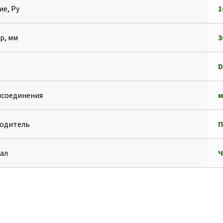
ие, Ру
1
р, мм
3
D
исоединения
одитель
ал
Ч