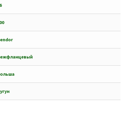
6
00
endor
межфланцевый
Польша
угун