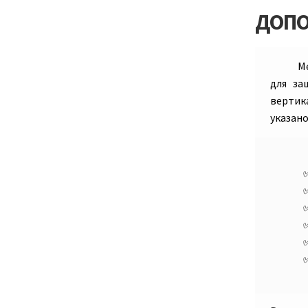
ДОПО
М
для за
вертик
указано