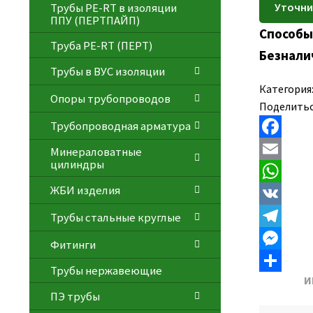
Трубы PE-RT в изоляции
ППУ (ПЕРТПАЙП)
Способы
⁠Трубa PE-RT (ПЕРТ)
Безнали
Трубы в ВУС изоляции
Категория
Опоры трубопроводов
Поделитьс
Трубопроводная арматура
F
Минераловатные
цилиндры
a
E
ЖБИ изделия
c
m
W
e
a
h
V
Трубы стальные круглые
b
i
a
K
T
Фитинги
o
l
t
e
M
Трубы нержавеющие
И
o
s
l
e
О
ПЭ трубы
k
A
e
s
т