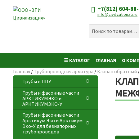
+7(812) 604-88
Перейти
Перейти
info@civilizationzti.ru
к
к
навигации
содержимому
Искать:
Поиск
☰ КАТАЛОГ
ГЛАВНАЯ
О КОМ
Главная
/
Трубопроводная арматура
/
Клапан обратный
КЛАП
Трубы в ППУ
МЕЖФ
Трубы и фасонные части
АРКТИКУМЭКО и
АРКТИКУМЭКО-У
Трубы и фасонные части
Арктикум Эко и Арктикум
Эко-У для безнапорных
трубопроводов