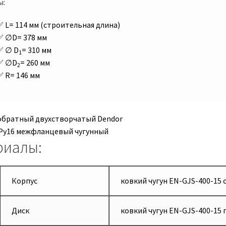
ы:
L= 114 мм (строительная длина)
∅D= 378 мм
∅ D
= 310 мм
1
∅D
= 260 мм
2
R= 146 мм
риалы:
Корпус
ковкий чугун EN-GJS-400-1
Диск
ковкий чугун EN-GJS-400-15