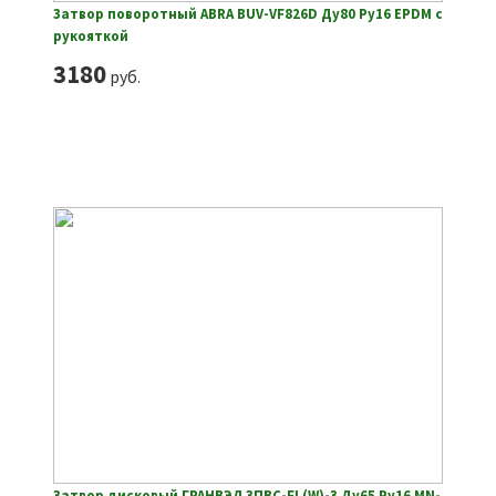
Затвор поворотный ABRA BUV-VF826D Ду80 Ру16 EPDM с
рукояткой
3180
руб.
Затвор дисковый ГРАНВЭЛ ЗПВС-FL(W)-3 Ду65 Ру16 MN-