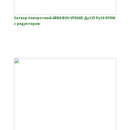
Затвор поворотный ABRA BUV-VF826D Ду125 Ру16 EPDM
с редуктором