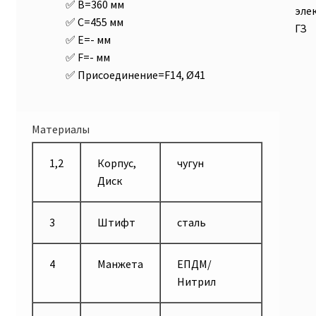
B=360 мм
C=455 мм
E=- мм
F=- мм
Присоединение=F14, Ø41
Материалы
1,2
Корпус,
чугун
Диск
3
Штифт
сталь
4
Манжета
ЕПДМ/
Нитрил