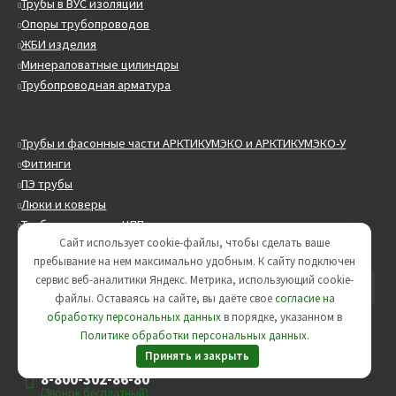
Трубы в ВУС изоляции
Опоры трубопроводов
ЖБИ изделия
Минераловатные цилиндры
Трубопроводная арматура
Трубы и фасонные части АРКТИКУМЭКО и АРКТИКУМЭКО-У
Фитинги
ПЭ трубы
Люки и коверы
Трубы стальные в ЦПП изоляции
Сайт использует cookie-файлы, чтобы сделать ваше
Трубы и фасонные части ИЗОКОМ
пребывание на нем максимально удобным. К cайту подключен
Искать:
Поиск
сервис веб-аналитики Яндекс. Метрика, использующий cookie-
файлы. Оставаясь на сайте, вы даёте свое
согласие на
обработку персональных данных
в порядке, указанном в
+7(812) 604-88-48
Политике обработки персональных данных
.
info@civilizationzti.ru
Принять и закрыть
8-800-302-86-80
(Звонок бесплатный)