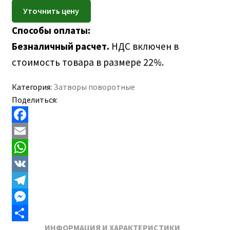
Способы оплаты:
Безналичный расчет.
НДС включен в
стоимость товара в размере 22%.
Категория:
Затворы поворотные
Поделиться:
F
a
E
c
m
W
e
a
h
V
b
i
a
K
T
o
l
t
e
M
ИНФОРМАЦИЯ И ХАРАКТЕРИСТИКИ
o
s
l
e
О