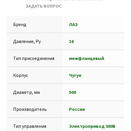
ЗАДАТЬ ВОПРОС
k
A
e
s
т
p
g
s
п
Бренд
ЛАЗ
p
r
e
р
a
n
а
Давление, Ру
16
m
g
в
e
и
Тип присоединения
межфланцевый
r
т
ь
Корпус
Чугун
Диаметр, мм
500
Производитель
Россия
Тип управления
Электропривод 380В