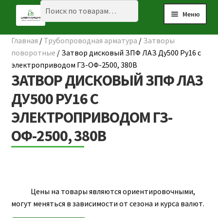
Перейти
Перейти
Искать:
Поиск
Меню
к
к
навигации
содержимому
Главная
/
Трубопроводная арматура
/
Затворы
Разве
☰ КАТАЛОГ
поворотные
/
Затвор дисковый ЗПФ ЛАЗ Ду500 Ру16 с
вложе
электроприводом ГЗ-ОФ-2500, 380В
ГЛАВНАЯ
меню
ЗАТВОР ДИСКОВЫЙ ЗПФ ЛАЗ
О КОМПАНИИ
ДУ500 РУ16 С
ЭЛЕКТРОПРИВОДОМ ГЗ-
НАШИ ОБЪЕКТЫ
ОФ-2500, 380В
ДОСТАВКА И ОПЛАТА
Разве
ПОЛЕЗНАЯ ИНФОРМАЦИЯ
вложе
КОНТАКТЫ
меню
Цены на товары являются ориентировочными,
могут меняться в зависимости от сезона и курса валют.