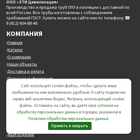
ООО «ЗТИ Цивилизация»
Производство и продажа труб ППУ в изоляции с доставкой по
всей России. Все трубы изготовлены с соблюдением
требований ГОСТ. Купить можно на сайте или по телефону ☎
8 (812) 604-88-48.
КОМПАНИЯ
Главная
Каталог
О компании
Наши объекты
Доставка и оплата
Полезная информация
Контакты
Сайт использует cookie-файлы, чтобы сделать ваше
пребывание на нем максимально удобным. К cайту подключен
КАТАЛОГ ТОВАРОВ
сервис веб-аналитики Яндекс. Метрика, использующий cookie-
файлы. Оставаясь на сайте, вы даёте свое
согласие на
Трубы стальные круглые
обработку персональных данных
в порядке, указанном в
Трубы в ППУ
Политике обработки персональных данных
.
Трубы в ВУС изоляции
Принять и закрыть
Опоры трубопроводов
ЖБИ изделия