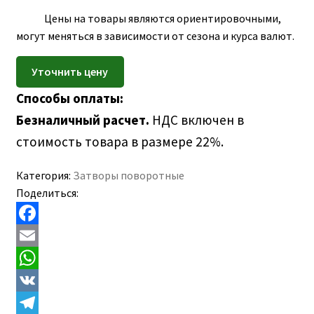
ПОЛЕЗНАЯ ИНФОРМАЦИЯ
вложе
Цены на товары являются ориентировочными,
КОНТАКТЫ
меню
могут меняться в зависимости от сезона и курса валют.
Способы оплаты:
Безналичный расчет.
НДС включен в
стоимость товара в размере 22%.
Категория:
Затворы поворотные
Поделиться:
F
a
E
c
m
W
e
a
h
V