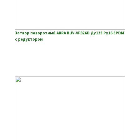
Затвор поворотный ABRA BUV-VF826D Ду125 Ру16 EPDM
с редуктором