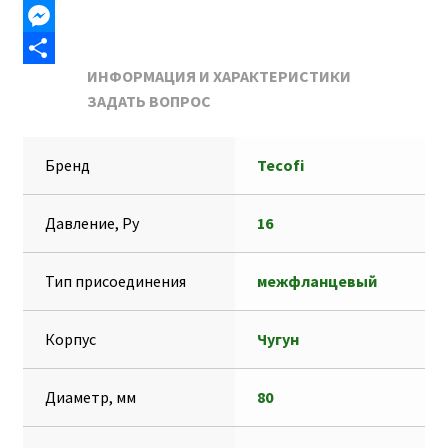
b
i
a
K
T
o
l
t
e
M
ИНФОРМАЦИЯ И ХАРАКТЕРИСТИКИ
o
s
l
e
О
ЗАДАТЬ ВОПРОС
k
A
e
s
т
p
g
s
п
Бренд
Tecofi
p
r
e
р
a
n
а
Давление, Ру
16
m
g
в
e
и
Тип присоединения
межфланцевый
r
т
ь
Корпус
Чугун
Диаметр, мм
80