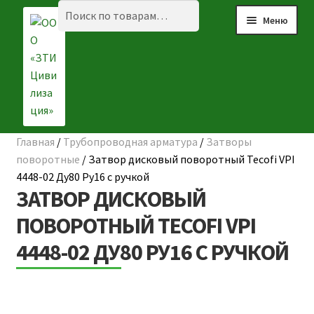
Перейти
Перейти
Искать:
Поиск
Меню
к
к
навигации
содержимому
Главная
/
Трубопроводная арматура
/
Затворы
Разве
☰ КАТАЛОГ
поворотные
/
Затвор дисковый поворотный Tecofi VPI
вложе
4448-02 Ду80 Ру16 с ручкой
ГЛАВНАЯ
меню
ЗАТВОР ДИСКОВЫЙ
О КОМПАНИИ
ПОВОРОТНЫЙ TECOFI VPI
4448-02 ДУ80 РУ16 С РУЧКОЙ
НАШИ ОБЪЕКТЫ
ДОСТАВКА И ОПЛАТА
Разве