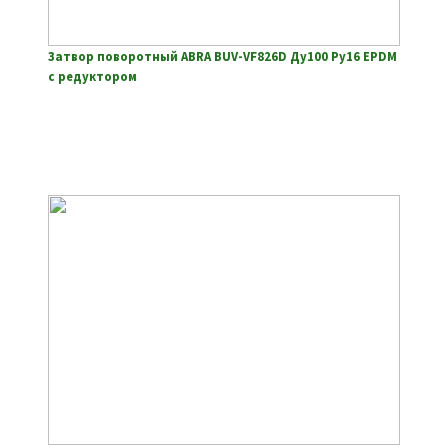
Затвор поворотный ABRA BUV-VF826D Ду100 Ру16 EPDM
с редуктором