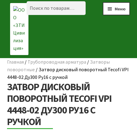
Перейти
Перейти
Искать:
Поиск
Меню
к
к
навигации
содержимому
Главная
/
Трубопроводная арматура
/
Затворы
☰ КАТАЛОГ
поворотные
/
Затвор дисковый поворотный Tecofi VPI
4448-02 Ду300 Ру16 с ручкой
ГЛАВНАЯ
ЗАТВОР ДИСКОВЫЙ
О КОМПАНИИ
ПОВОРОТНЫЙ TECOFI VPI
4448-02 ДУ300 РУ16 С
НАШИ ОБЪЕКТЫ
РУЧКОЙ
ДОСТАВКА И ОПЛАТА