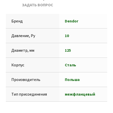
ЗАДАТЬ ВОПРОС
k
A
e
s
т
p
g
s
п
Бренд
Dendor
p
r
e
р
a
n
а
Давление, Ру
10
m
g
в
e
и
Диаметр, мм
125
r
т
ь
Корпус
Сталь
Производитель
Польша
Тип присоединения
межфланцевый