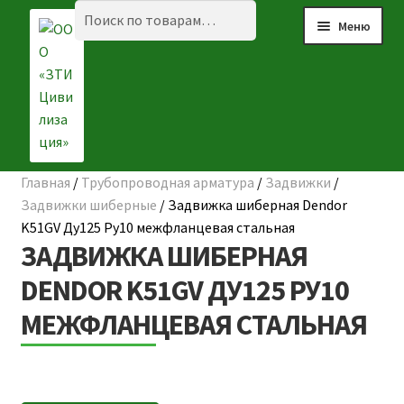
Перейти
Перейти
Искать:
Поиск
Меню
к
к
навигации
содержимому
Главная
/
Трубопроводная арматура
/
Задвижки
/
Разве
☰ КАТАЛОГ
Задвижки шиберные
/
Задвижка шиберная Dendor
вложе
K51GV Ду125 Ру10 межфланцевая стальная
ГЛАВНАЯ
меню
ЗАДВИЖКА ШИБЕРНАЯ
О КОМПАНИИ
DENDOR K51GV ДУ125 РУ10
МЕЖФЛАНЦЕВАЯ СТАЛЬНАЯ
НАШИ ОБЪЕКТЫ
ДОСТАВКА И ОПЛАТА
Разве