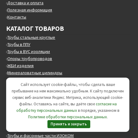
Доставка и оплата
Полезная информация
Контакты
КАТАЛОГ ТОВАРОВ
Трубы стальные круглые
Трубы в ППУ
Трубы в ВУС изоляции
Опоры трубопроводов
ЖБИ изделия
Минераловатные цилиндры
Трубопроводная арматура
Сайт использует cookie-файлы, чтобы сделать ваше
пребывание на нем максимально удобным. К cайту подключен
сервис веб-аналитики Яндекс. Метрика, использующий cookie-
Трубы и фасонные части АРКТИКУМЭКО и АРКТИКУМЭКО-У
файлы. Оставаясь на сайте, вы даёте свое
согласие на
Фитинги
обработку персональных данных
в порядке, указанном в
ПЭ трубы
Политике обработки персональных данных
.
Люки и коверы
Принять и закрыть
Трубы стальные в ЦПП изоляции
Трубы и фасонные части ИЗОКОМ