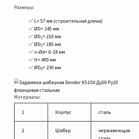
Размеры:
L= 57 мм (строительная длина)
ØD= 245 мм
ØD
= 210 мм
1
ØD
= 185 мм
2
n-Ød= 6-18 мм
H= 400 мм
ØD
= 230 мм
0
Материалы:
1
Корпус
сталь
2
Шибер
нержавеющая
сталь