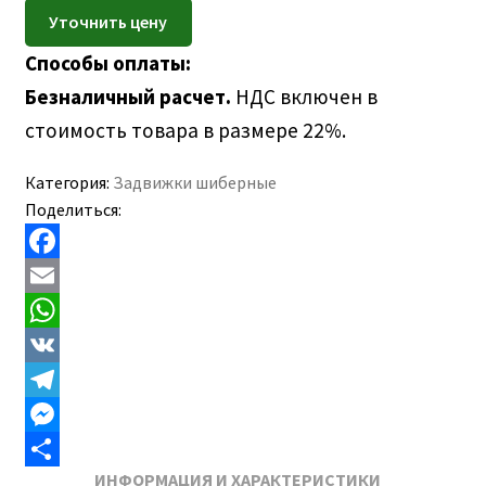
ПОЛЕЗНАЯ ИНФОРМАЦИЯ
вложе
КОНТАКТЫ
меню
Способы оплаты:
Безналичный расчет.
НДС включен в
стоимость товара в размере 22%.
Категория:
Задвижки шиберные
Поделиться:
F
a
E
c
m
W
e
a
h
V
b
i
a
K
T
o
l
t
e
M
ИНФОРМАЦИЯ И ХАРАКТЕРИСТИКИ
o
s
l
e
О