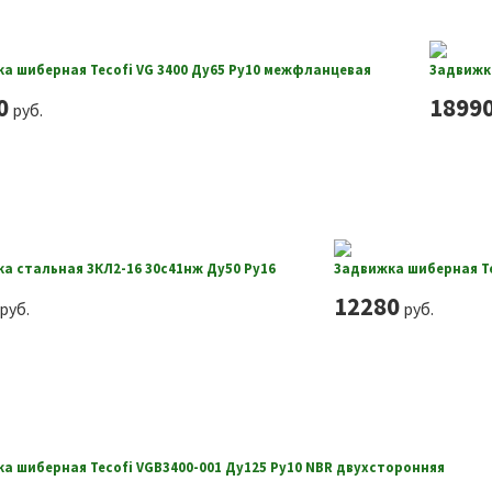
а шиберная Tecofi VG 3400 Ду65 Ру10 межфланцевая
Задвижка
0
1899
руб.
а стальная ЗКЛ2-16 30с41нж Ду50 Ру16
Задвижка шиберная Te
12280
руб.
руб.
а шиберная Tecofi VGB3400-001 Ду125 Ру10 NBR двухсторонняя