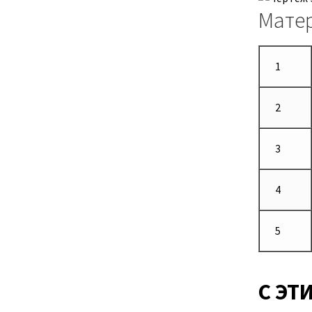
Мате
1
2
3
4
5
С ЭТ