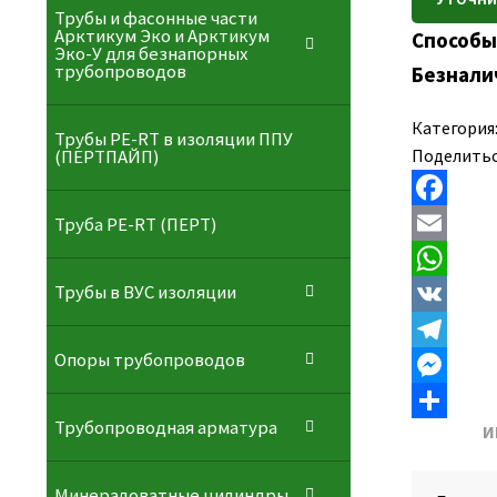
Трубы и фасонные части
Арктикум Эко и Арктикум
Способы
Эко-У для безнапорных
трубопроводов
Безнали
Категория
Трубы PE-RT в изоляции ППУ
Поделитьс
(ПЕРТПАЙП)
F
⁠Трубa PE-RT (ПЕРТ)
a
E
Трубы в ВУС изоляции
c
m
W
e
a
h
V
Опоры трубопроводов
b
i
a
K
T
o
l
t
e
M
Трубопроводная арматура
И
o
s
l
e
О
k
A
e
s
т
Минераловатные цилиндры