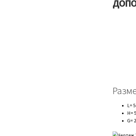
ДОПО
Разм
L= 
H= 
G= 