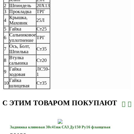
2
Шпиндель
20Х13
3
Прокладка
ТРГ
Крышка,
4
25Л
Маховик
5
Гайка
Ст25
Сальниковое
6
ТРГ
уплотнение
Ось, Болт,
7
Ст35
Шпилька
Втулка
8
Ст20
сальника
Гайка
ЛС59-
9
ходовая
1
Гайка
10
Ст35
шлицевая
С ЭТИМ ТОВАРОМ ПОКУПАЮТ
Задвижка клиновая 30с41нж САЗ Ду150 Ру16 фланцевая