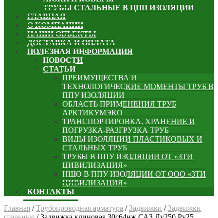
ТРУБЫ СТАЛЬНЫЕ В ЦПП ИЗОЛЯЦИИ
ГЛАВНАЯ
О КОМПАНИИ
НАШИ ОБЪЕКТЫ
ДОСТАВКА И ОПЛАТА
ПОЛЕЗНАЯ ИНФОРМАЦИЯ
НОВОСТИ
СТАТЬИ
ПРЕИМУЩЕСТВА И
ТЕХНОЛОГИЧЕСКИЕ МОМЕНТЫ ТРУБ В
ППУ ИЗОЛЯЦИИ
ОБЛАСТЬ ПРИМЕНЕНИЯ ТРУБ
АРКТИКУМЭКО
ТРАНСПОРТИРОВКА, ХРАНЕНИЕ И
ПОГРУЗКА-РАЗГРУЗКА ТРУБ
ВИДЫ ИЗОЛЯЦИИ ПЛАСТИКОВЫХ И
СТАЛЬНЫХ ТРУБ
ТРУБЫ В ППУ ИЗОЛЯЦИИ ОТ «ЗТИ
ЦИВИЛИЗАЦИЯ»
НЩО В ППУ ИЗОЛЯЦИИ ОТ ООО «ЗТИ
ЦИВИЛИЗАЦИЯ»
КОНТАКТЫ
Главная
/
Трубопроводная арматура
/
Задвижки
/
Задвижки
стальные
/
Задвижка клиновая 30с64нж САЗ Ду250 Ру25