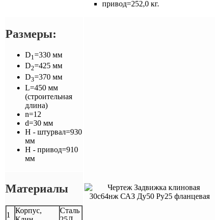
привод=252,0 кг.
Размеры:
D
=330 мм
1
D
=425 мм
2
D
=370 мм
3
L=450 мм
(строительная
длина)
n=12
d=30 мм
H - штурвал=930
мм
H - привод=910
мм
Материалы
Корпус,
Сталь
1
Клин
25Л