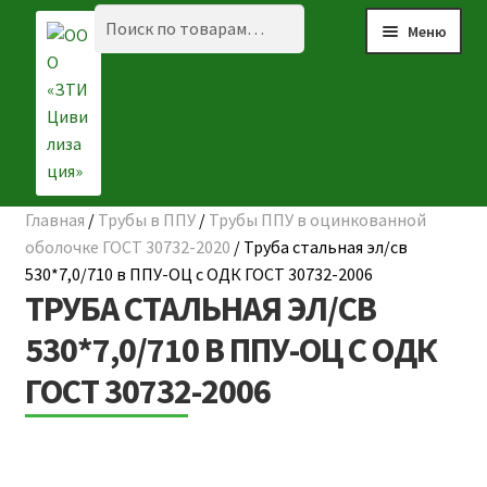
Перейти
Перейти
Искать:
Поиск
Меню
к
к
навигации
содержимому
Главная
/
Трубы в ППУ
/
Трубы ППУ в оцинкованной
☰ КАТАЛОГ
оболочке ГОСТ 30732-2020
/
Труба стальная эл/св
530*7,0/710 в ППУ-ОЦ с ОДК ГОСТ 30732-2006
ГЛАВНАЯ
ТРУБА СТАЛЬНАЯ ЭЛ/СВ
О КОМПАНИИ
530*7,0/710 В ППУ-ОЦ С ОДК
ГОСТ 30732-2006
НАШИ ОБЪЕКТЫ
ДОСТАВКА И ОПЛАТА