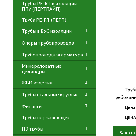
Трубы PE-RT в изоляции
ППУ (ПЕРТПАЙП)
⁠Трубa PE-RT (ПЕРТ)
Трубы в ВУС изоляции
Опоры трубопроводов
Трубопроводная арматура
Минераловатные
цилиндры
ЖБИ изделия
Труб
Трубы стальные круглые
требовани
Фитинги
Цена
ЦЕНА
Трубы нержавеющие
ПЭ трубы