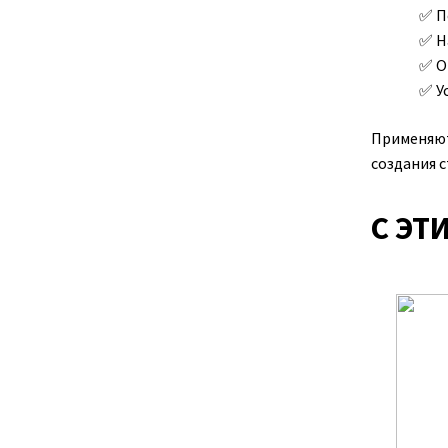
П
Н
О
У
Применяют
создания с
С ЭТ