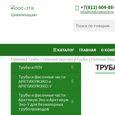
+7(812) 604-88
Перейти
Перейти
info@civilizationzti.ru
к
к
навигации
содержимому
Искать:
Поиск
☰ КАТАЛОГ
ГЛАВНАЯ
О КОМ
Главная
/
Трубы стальные круглые
/
Трубы стальные бес
ТРУБ
Трубы в ППУ
Трубы и фасонные части
АРКТИКУМЭКО и
АРКТИКУМЭКО-У
Трубы и фасонные части
Арктикум Эко и Арктикум
Эко-У для безнапорных
трубопроводов