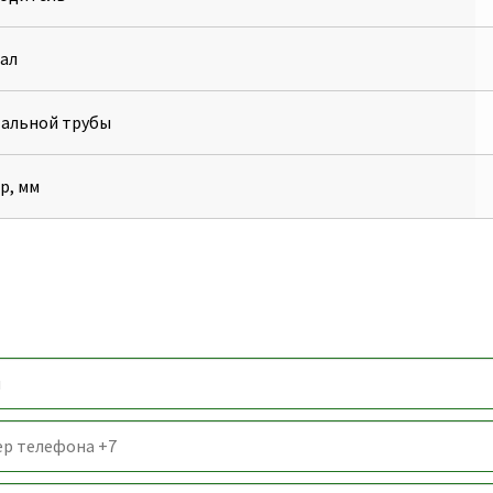
ал
тальной трубы
р, мм