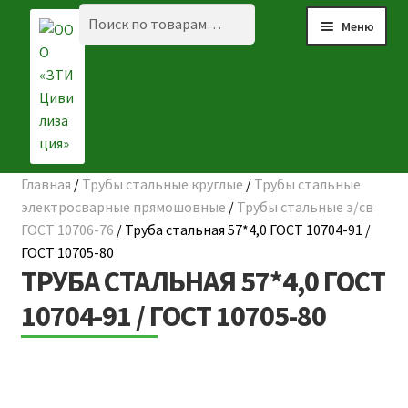
Перейти
Перейти
Искать:
Поиск
Меню
к
к
навигации
содержимому
Главная
/
Трубы стальные круглые
/
Трубы стальные
☰ КАТАЛОГ
электросварные прямошовные
/
Трубы стальные э/св
ГОСТ 10706-76
/
Труба стальная 57*4,0 ГОСТ 10704-91 /
ГЛАВНАЯ
ГОСТ 10705-80
ТРУБА СТАЛЬНАЯ 57*4,0 ГОСТ
О КОМПАНИИ
10704-91 / ГОСТ 10705-80
НАШИ ОБЪЕКТЫ
ДОСТАВКА И ОПЛАТА