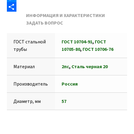
o
l
t
e
M
ИНФОРМАЦИЯ И ХАРАКТЕРИСТИКИ
o
s
l
e
О
ЗАДАТЬ ВОПРОС
k
A
e
s
т
p
g
s
п
ГОСТ стальной
ГОСТ 10704-91
,
ГОСТ
p
r
e
р
трубы
10705-80
,
ГОСТ 10706-76
a
n
а
m
g
в
Материал
2пс
,
Сталь черная 20
e
и
r
т
Производитель
Россия
ь
Диаметр, мм
57