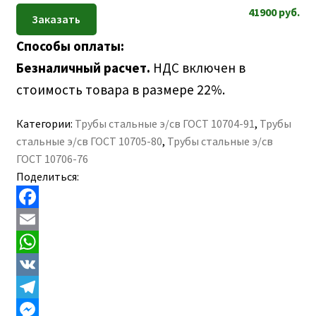
41900
руб.
Способы оплаты:
Безналичный расчет.
НДС включен в
стоимость товара в размере 22%.
Категории:
Трубы стальные э/св ГОСТ 10704-91
,
Трубы
стальные э/св ГОСТ 10705-80
,
Трубы стальные э/св
ГОСТ 10706-76
Поделиться:
F
a
E
c
m
W
e
a
h
V
b
i
a
K
T