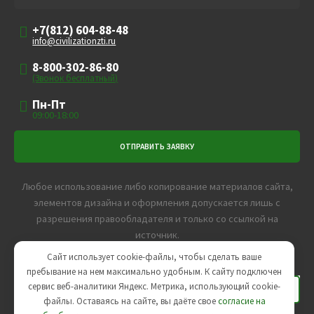
+7(812) 604-88-48
info@civilizationzti.ru
8-800-302-86-80
(Звонок бесплатный)
Пн-Пт
09:00-18:00
Любое использование либо копирование материалов сайта,
элементов дизайна и оформления допускается лишь с
разрешения правообладателя и только со ссылкой на
источник.
Пользовательское соглашение
,
Политика
Сайт использует cookie-файлы, чтобы сделать ваше
конфиденциальности
пребывание на нем максимально удобным. К cайту подключен
сервис веб-аналитики Яндекс. Метрика, использующий cookie-
файлы. Оставаясь на сайте, вы даёте свое
согласие на
Агентство интернет-маркетинга -
SeoУслуга