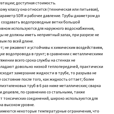
уатации; доступная стоимость.
ому классу она относится (техническая или питьевая),
араметр SDR и рабочее давление. Трубы диаметром до
но создавать водопроводные ветки большой
овном используются для наружного водоснабжения,
ды не должны иметь неприятный запах, при разрезе не
ым по всей длине.
т; не ржавеют и устойчивы к химическим воздействиям,
е водопровода в грунт; в сравнении с металлическими
яжении всего срока службы на стенках не
обладают довольно низкой теплопередачей, практически
сходит замерзание жидкости в трубе, то разрыва не
 состояние после того, как жидкость оттает; более
олиэтиленовых труб в 6 раз ниже металлических; сварка
и дешевле, по сравнению со стальными, также
ат токсических соединений, широко используются для
на высоком уровне.
 имеются некоторые температурные ограничения, что