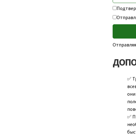
Подтверж
Отправл
Отправляя
ДОПО
Т
все
они
пол
пов
П
нео
быс