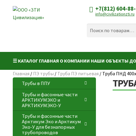
+7(812) 604-88
Перейти
Перейти
info@civilizationzti.ru
к
к
навигации
содержимому
Искать:
Поиск
☰ КАТАЛОГ
ГЛАВНАЯ
О КОМПАНИИ
НАШИ ОБЪЕКТЫ
ДО
Главная
/
ПЭ трубы
/
Труба ПЭ питьевая
/
Труба ПНД 400х
ТРУБА
Трубы в ППУ
Трубы и фасонные части
АРКТИКУМЭКО и
АРКТИКУМЭКО-У
Трубы и фасонные части
Арктикум Эко и Арктикум
Эко-У для безнапорных
трубопроводов