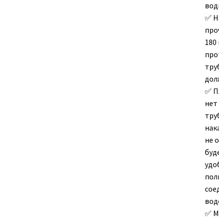
вод
Н
про
180
про
тру
дол
П
нет
тру
нак
не 
буд
удо
пол
сое
вод
М