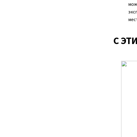
мож
экс
мес
С ЭТ