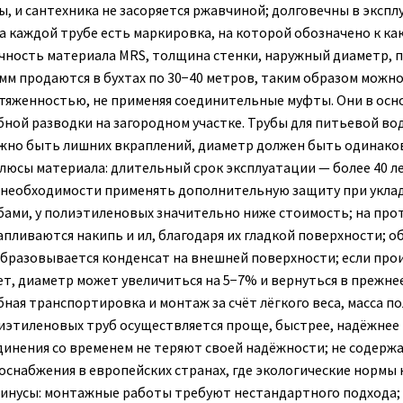
ы, и сантехника не засоряется ржавчиной; долговечны в экспл
а каждой трубе есть маркировка, на которой обозначено к как
чность материала MRS, толщина стенки, наружный диаметр, п
 мм продаются в бухтах по 30−40 метров, таким образом мож
тяженностью, не применяя соединительные муфты. Они в осн
бной разводки на загородном участке. Трубы для питьевой во
жно быть лишних вкраплений, диаметр должен быть одинаков
люсы материала: длительный срок эксплуатации — более 40 ле
 необходимости применять дополнительную защиту при укладк
бами, у полиэтиленовых значительно ниже стоимость; на прот
апливаются накипь и ил, благодаря их гладкой поверхности; 
образовывается конденсат на внешней поверхности; если прои
ет, диаметр может увеличиться на 5−7% и вернуться в прежнее
бная транспортировка и монтаж за счёт лёгкого веса, масса п
иэтиленовых труб осуществляется проще, быстрее, надёжнее 
динения со временем не теряют своей надёжности; не содерж
оснабжения в европейских странах, где экологические нормы 
инусы: монтажные работы требуют нестандартного подхода;