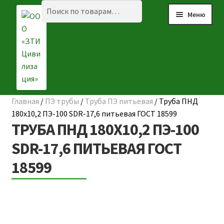
Перейти
Перейти
Искать:
Поиск
Меню
к
к
навигации
содержимому
Главная
/
ПЭ трубы
/
Труба ПЭ питьевая
/
Труба ПНД
Разве
☰ КАТАЛОГ
180х10,2 ПЭ-100 SDR-17,6 питьевая ГОСТ 18599
вложе
ТРУБА ПНД 180Х10,2 ПЭ-100
ГЛАВНАЯ
меню
SDR-17,6 ПИТЬЕВАЯ ГОСТ
О КОМПАНИИ
18599
НАШИ ОБЪЕКТЫ
ДОСТАВКА И ОПЛАТА
Разве