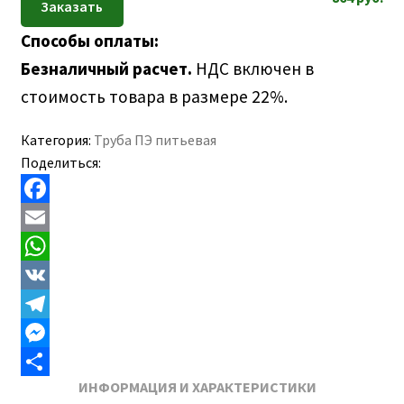
Способы оплаты:
Безналичный расчет.
НДС включен в
стоимость товара в размере 22%.
Категория:
Труба ПЭ питьевая
Поделиться:
F
a
E
c
m
W
e
a
h
V
b
i
a
K
T
o
l
t
e
M
ИНФОРМАЦИЯ И ХАРАКТЕРИСТИКИ
o
s
l
e
О