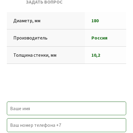
ЗАДАТЬ ВОПРОС
k
A
e
s
т
p
g
s
п
Диаметр, мм
180
p
r
e
р
a
n
а
Производитель
Россия
m
g
в
e
и
Толщина стенки, мм
10,2
r
т
ь