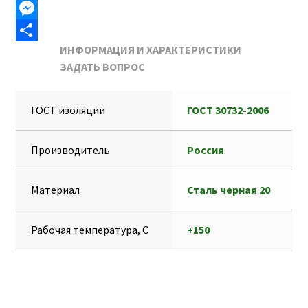
b
i
a
K
T
o
l
t
e
M
ИНФОРМАЦИЯ И ХАРАКТЕРИСТИКИ
o
s
l
e
О
ЗАДАТЬ ВОПРОС
k
A
e
s
т
p
g
s
п
ГОСТ изоляции
ГОСТ 30732-2006
p
r
e
р
a
n
а
Производитель
Россия
m
g
в
e
и
Материал
Сталь черная 20
r
т
ь
Рабочая температура, С
+150