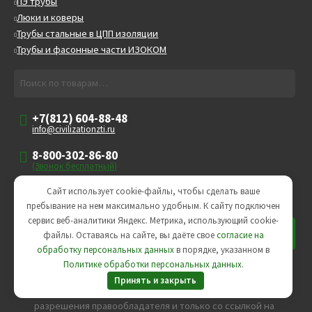
ПЭ трубы
Люки и коверы
Трубы стальные в ЦПП изоляции
Трубы и фасонные части ИЗОКОМ
Искать:
Поиск
+7(812) 604-88-48
info@civilizationzti.ru
8-800-302-86-80
(Звонок бесплатный)
Пн-Пт
Сайт использует cookie-файлы, чтобы сделать ваше
09:00-18:00
пребывание на нем максимально удобным. К cайту подключен
сервис веб-аналитики Яндекс. Метрика, использующий cookie-
файлы. Оставаясь на сайте, вы даёте свое
согласие на
обработку персональных данных
в порядке, указанном в
Политике обработки персональных данных
.
Любое использование либо копирование материалов сайта,
Принять и закрыть
элементов дизайна и оформления допускается лишь с
разрешения правообладателя и только со ссылкой на