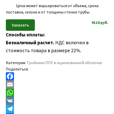
Цена может варьироваться от объема, срока
поставки, сезона и от толщины стенки трубы.
9110
руб.
Способы оплаты:
Безналичный расчет.
НДС включен в
стоимость товара в размере 22%.
Категория:
Тройники ППУ в оцинкованной оболочке
Поделиться:
F
a
E
c
m
W
e
a
h
V