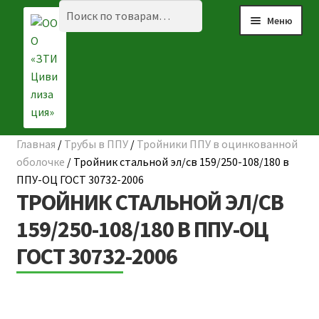
Перейти
Перейти
Искать:
Поиск
Меню
к
к
навигации
содержимому
Главная
/
Трубы в ППУ
/
Тройники ППУ в оцинкованной
☰ КАТАЛОГ
оболочке
/
Тройник стальной эл/св 159/250-108/180 в
ППУ-ОЦ ГОСТ 30732-2006
ГЛАВНАЯ
ТРОЙНИК СТАЛЬНОЙ ЭЛ/СВ
О КОМПАНИИ
159/250-108/180 В ППУ-ОЦ
ГОСТ 30732-2006
НАШИ ОБЪЕКТЫ
ДОСТАВКА И ОПЛАТА