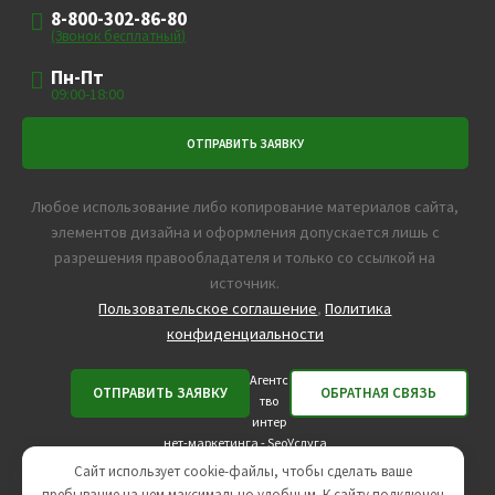
8-800-302-86-80
(Звонок бесплатный)
Пн-Пт
09:00-18:00
Любое использование либо копирование материалов сайта,
элементов дизайна и оформления допускается лишь с
разрешения правообладателя и только со ссылкой на
источник.
Пользовательское соглашение
,
Политика
конфиденциальности
Агентс
тво
интер
нет-маркетинга -
SeoУслуга
Сайт использует cookie-файлы, чтобы сделать ваше
пребывание на нем максимально удобным. К cайту подключен