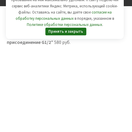
сервис веб-аналитики Яндекс. Метрика, использующий cookie-
файлы. Оставаясь на сайте, вы даёте свое
согласие на
обработку персональных данных
в порядке, указанном в
Политике обработки персональных данных
.
Вы смотрите:
Термометр биметаллический ТБ80
Принять и закрыть
Метер осевой, до 160°С, корпус 80 мм, L=40 мм,
присоединение G1/2″
580
руб.
Заказать
Вы смотрите:
Термометр биметаллический ТБ80
Метер осевой, до 160°С, корпус 80 мм, L=40 мм,
присоединение G1/2″
580
руб.
Добавить в корзину