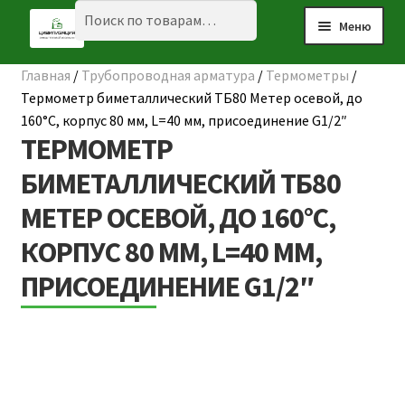
Перейти
Перейти
Искать:
Поиск
Меню
к
к
навигации
содержимому
Главная
/
Трубопроводная арматура
/
Термометры
/
Разве
☰ КАТАЛОГ
Термометр биметаллический ТБ80 Метер осевой, до
вложе
160°С, корпус 80 мм, L=40 мм, присоединение G1/2″
ГЛАВНАЯ
меню
ТЕРМОМЕТР
О КОМПАНИИ
БИМЕТАЛЛИЧЕСКИЙ ТБ80
МЕТЕР ОСЕВОЙ, ДО 160°С,
НАШИ ОБЪЕКТЫ
КОРПУС 80 ММ, L=40 ММ,
ДОСТАВКА И ОПЛАТА
ПРИСОЕДИНЕНИЕ G1/2″
Разве
ПОЛЕЗНАЯ ИНФОРМАЦИЯ
вложе
КОНТАКТЫ
меню