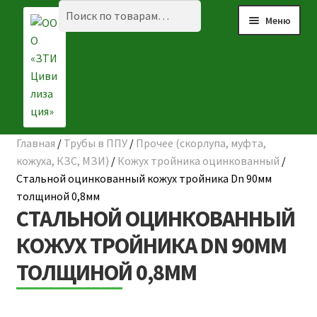
Перейти
Перейти
Искать:
Поиск
Меню
к
к
навигации
содержимому
Главная
/
Трубы в ППУ
/
Прочее (скорлупа, муфта,
Разве
☰ КАТАЛОГ
кожуха, КЗС, МЗИ)
/
Кожух тройника оцинкованный
/
вложе
Стальной оцинкованный кожух тройника Dn 90мм
ГЛАВНАЯ
меню
толщиной 0,8мм
СТАЛЬНОЙ ОЦИНКОВАННЫЙ
О КОМПАНИИ
КОЖУХ ТРОЙНИКА DN 90ММ
НАШИ ОБЪЕКТЫ
ТОЛЩИНОЙ 0,8ММ
ДОСТАВКА И ОПЛАТА
Разве