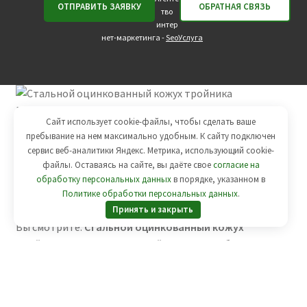
тво
интер
нет-маркетинга -
SeoУслуга
Сайт использует cookie-файлы, чтобы сделать ваше
Вы смотрите:
Стальной оцинкованный кожух
пребывание на нем максимально удобным. К cайту подключен
тройника Dn 90мм толщиной 0,8мм
185
руб.
сервис веб-аналитики Яндекс. Метрика, использующий cookie-
файлы. Оставаясь на сайте, вы даёте свое
согласие на
Заказать
обработку персональных данных
в порядке, указанном в
Политике обработки персональных данных
.
Принять и закрыть
Вы смотрите:
Стальной оцинкованный кожух
тройника Dn 90мм толщиной 0,8мм
185
руб.
Добавить в корзину