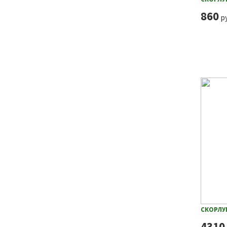
860
ру
СКОРЛУ
4310