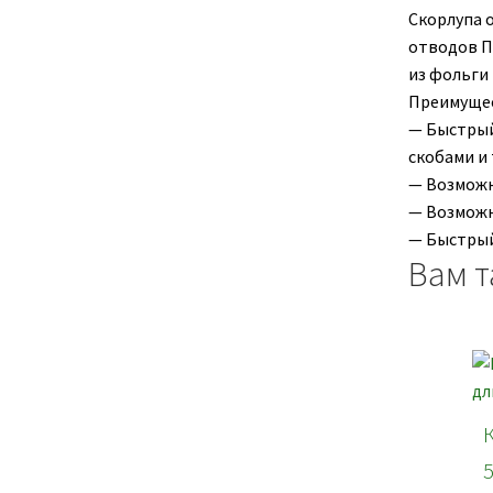
Скорлупа 
отводов П
из фольги
Преимущес
— Быстрый
скобами и т
— Возможн
— Возможн
— Быстрый
Вам т