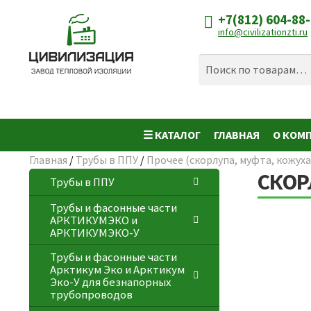
+7(812) 604-88
Перейти
Перейти
info@civilizationzti.ru
к
к
навигации
содержимому
Искать:
Поиск
☰ КАТАЛОГ
ГЛАВНАЯ
О КОМ
Главная
/
Трубы в ППУ
/
Прочее (скорлупа, муфта, кожуха
СКОР
Трубы в ППУ
Трубы и фасонные части
АРКТИКУМЭКО и
АРКТИКУМЭКО-У
Трубы и фасонные части
Арктикум Эко и Арктикум
Эко-У для безнапорных
трубопроводов