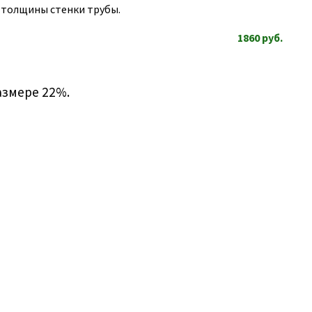
т толщины стенки трубы.
1860
руб.
азмере 22%.