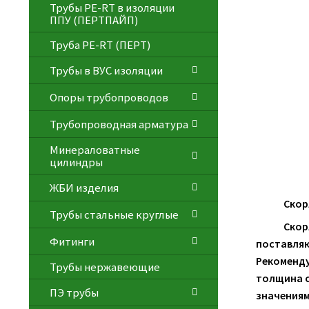
Трубы PE-RT в изоляции
ППУ (ПЕРТПАЙП)
⁠Трубa PE-RT (ПЕРТ)
Трубы в ВУС изоляции
Опоры трубопроводов
Трубопроводная арматура
Минераловатные
цилиндры
ЖБИ изделия
Скор
Трубы стальные круглые
Скор
Фитинги
поставляютс
Рекоменду
Трубы нержавеющие
толщина с
ПЭ трубы
значениям