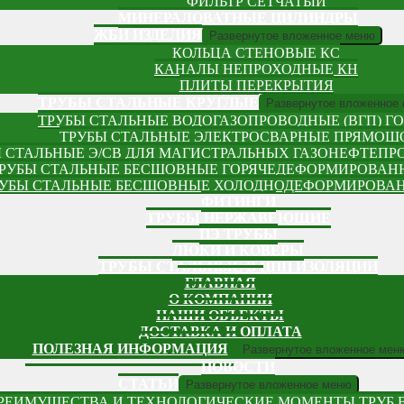
ФИЛЬТР СЕТЧАТЫЙ
МИНЕРАЛОВАТНЫЕ ЦИЛИНДРЫ
ЖБИ ИЗДЕЛИЯ
Развернутое вложенное меню
КОЛЬЦА СТЕНОВЫЕ КС
КАНАЛЫ НЕПРОХОДНЫЕ КН
ПЛИТЫ ПЕРЕКРЫТИЯ
ТРУБЫ СТАЛЬНЫЕ КРУГЛЫЕ
Развернутое вложенное
ТРУБЫ СТАЛЬНЫЕ ВОДОГАЗОПРОВОДНЫЕ (ВГП) ГОС
ТРУБЫ СТАЛЬНЫЕ ЭЛЕКТРОСВАРНЫЕ ПРЯМО
 СТАЛЬНЫЕ Э/СВ ДЛЯ МАГИСТРАЛЬНЫХ ГАЗОНЕФТЕПРОВ
РУБЫ СТАЛЬНЫЕ БЕСШОВНЫЕ ГОРЯЧЕДЕФОРМИРОВАННЫ
УБЫ СТАЛЬНЫЕ БЕСШОВНЫЕ ХОЛОДНОДЕФОРМИРОВАННЫ
ФИТИНГИ
ТРУБЫ НЕРЖАВЕЮЩИЕ
ПЭ ТРУБЫ
ЛЮКИ И КОВЕРЫ
ТРУБЫ СТАЛЬНЫЕ В ЦПП ИЗОЛЯЦИИ
ГЛАВНАЯ
О КОМПАНИИ
НАШИ ОБЪЕКТЫ
ДОСТАВКА И ОПЛАТА
ПОЛЕЗНАЯ ИНФОРМАЦИЯ
Развернутое вложенное мен
НОВОСТИ
СТАТЬИ
Развернутое вложенное меню
РЕИМУЩЕСТВА И ТЕХНОЛОГИЧЕСКИЕ МОМЕНТЫ ТРУБ 