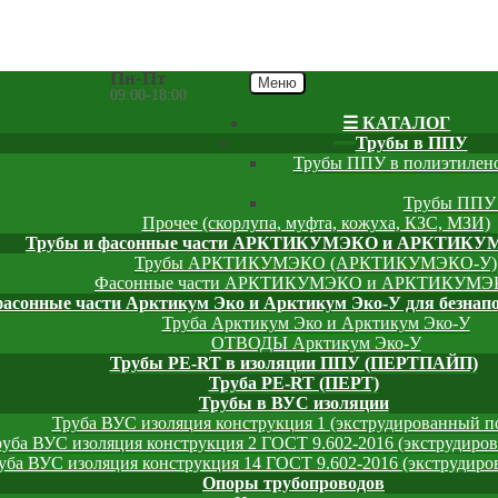
Пн-Пт
Меню
09:00-18:00
☰ КАТАЛОГ
Трубы в ППУ
Трубы ППУ в полиэтилен
Трубы ППУ 
Прочее (скорлупа, муфта, кожуха, КЗС, МЗИ)
Трубы и фасонные части АРКТИКУМЭКО и АРКТИКУ
Трубы АРКТИКУМЭКО (АРКТИКУМЭКО-У)
Фасонные части АРКТИКУМЭКО и АРКТИКУМЭ
фасонные части Арктикум Эко и Арктикум Эко-У для безнап
Труба Арктикум Эко и Арктикум Эко-У
ОТВОДЫ Арктикум Эко-У
Трубы PE-RT в изоляции ППУ (ПЕРТПАЙП)
⁠Трубa PE-RT (ПЕРТ)
Трубы в ВУС изоляции
Труба ВУС изоляция конструкция 1 (экструдированный п
руба ВУС изоляция конструкция 2 ГОСТ 9.602-2016 (экструдиро
уба ВУС изоляция конструкция 14 ГОСТ 9.602-2016 (экструдир
Опоры трубопроводов