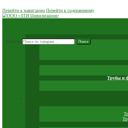
Перейти к навигации
Перейти к содержимому
+7(812) 604-88-48
8-800-302-86-80
info@civilizationzti.ru
(Звонок бесплатный)
Искать:
Поиск
Трубы и 
Т
Тр