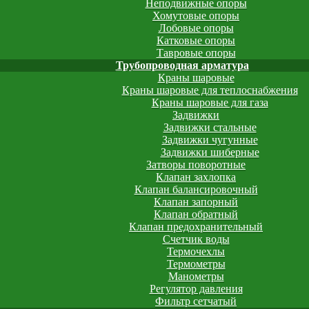
Неподвижные опоры
Хомутовые опоры
Лобовые опоры
Катковые опоры
Тавровые опоры
Трубопроводная арматура
Краны шаровые
Краны шаровые для теплоснабжения
Краны шаровые для газа
Задвижки
Задвижки стальные
Задвижки чугунные
Задвижки шиберные
Затворы поворотные
Клапан захлопка
Клапан балансировочный
Клапан запорный
Клапан обратный
Клапан предохранительный
Счетчик воды
Термочехлы
Термометры
Манометры
Регулятор давления
Фильтр сетчатый