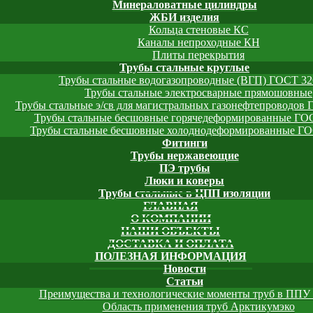
Минераловатные цилиндры
ЖБИ изделия
Кольца стеновые КС
Каналы непроходные КН
Плиты перекрытия
Трубы стальные круглые
Трубы стальные водогазопроводные (ВГП) ГОСТ 32
Трубы стальные электросварные прямошовные
Трубы стальные э/св для магистральных газонефтепроводов 
Трубы стальные бесшовные горячедеформированные ГОС
Трубы стальные бесшовные холоднодеформированные ГО
Фитинги
Трубы нержавеющие
ПЭ трубы
Люки и коверы
Трубы стальные в ЦПП изоляции
ГЛАВНАЯ
О КОМПАНИИ
НАШИ ОБЪЕКТЫ
ДОСТАВКА И ОПЛАТА
ПОЛЕЗНАЯ ИНФОРМАЦИЯ
Новости
Статьи
Преимущества и технологические моменты труб в ППУ
Область применения труб Арктикумэко