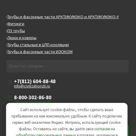
Трубы и фасонные части АРКТИКУМЭКО и АРКТИКУМЭКО-У
Фитинги
ПЭ трубы
Люки и коверы
Трубы стальные в ЦПП изоляции
Трубы и фасонные части ИЗОКОМ
Искать:
Поиск
+7(812) 604-88-48
info@civilizationzti.ru
8-800-302-86-80
(Звонок бесплатный)
Сайт использует cookie-файлы, чтобы сделать ваше
Пн-Пт
пребывание на нем максимально удобным. К cайту подключен
09:00-18:00
сервис веб-аналитики Яндекс. Метрика, использующий cookie-
файлы. Оставаясь на сайте, вы даёте свое
согласие на
обработку персональных данных
в порядке, указанном в