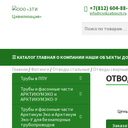
+7(812) 604-88
Перейти
Перейти
info@civilizationzti.ru
к
к
навигации
содержимому
Искать:
Поиск
☰ КАТАЛОГ
ГЛАВНАЯ
О КОМПАНИИ
НАШИ ОБЪЕКТЫ
ДО
Главная
/
Фитинги
/
Отводы стальные
/
Отводы сварные 
ОТВО
Трубы в ППУ
Трубы и фасонные части
АРКТИКУМЭКО и
АРКТИКУМЭКО-У
Трубы и фасонные части
Цены
Арктикум Эко и Арктикум
Эко-У для безнапорных
трубопроводов