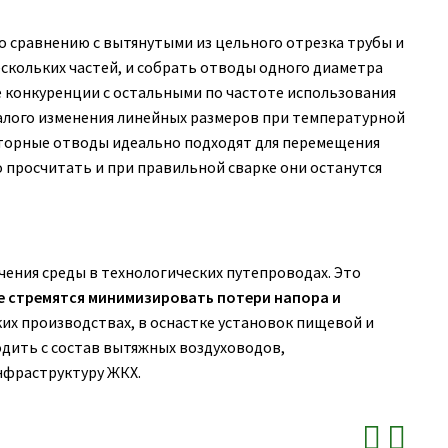
 сравнению с вытянутыми из цельного отрезка трубы и
ескольких частей, и собрать отводы одного диаметра
 конкуренции с остальными по частоте использования
малого изменения линейных размеров при температурной
екторные отводы идеально подходят для перемещения
ко просчитать и при правильной сварке они останутся
ения среды в технологических путепроводах. Это
е стремятся минимизировать потери напора и
их производствах, в оснастке установок пищевой и
дить с состав вытяжных воздуховодов,
нфраструктуру ЖКХ.