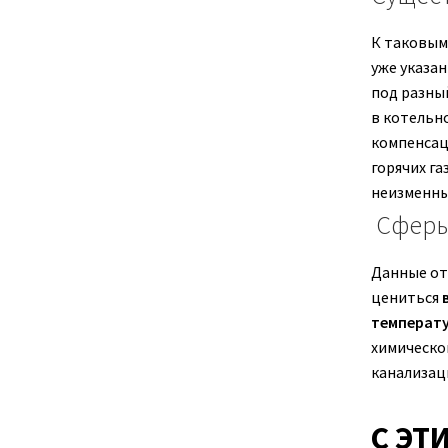
К таковым
уже указа
под разный
в котельн
компенсац
горячих га
неизменны
Сферы
Данные от
цениться
температу
химическо
канализац
С ЭТ