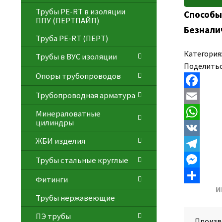
Трубы PE-RT в изоляции
Способы
ППУ (ПЕРТПАЙП)
Безнали
⁠Трубa PE-RT (ПЕРТ)
Категория
Трубы в ВУС изоляции
Поделитьс
Опоры трубопроводов
Трубопроводная арматура
F
a
E
Минераловатные
цилиндры
c
m
W
ЖБИ изделия
e
a
h
V
Трубы стальные круглые
b
i
a
K
T
o
l
t
e
M
Фитинги
И
o
s
l
e
О
Трубы нержавеющие
k
A
e
s
т
ПЭ трубы
Произв