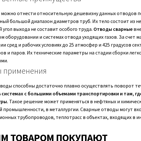
 можно отнести относительную дешевизну данных отводов по
нный большой диапазон диаметров труб. Их тело состоит из н
 угол выхода не составит особого труда.
Отводы сварные
вне
ом оборудовании и системах отвода уходящих газов. За счет 
ии сред и рабочих условиях до 25 атмосфер и 425 градусов с
зов и паров. Их технические параметры на стадии сборки лег
ми.
 применения
воды способны достаточно плавно осуществлять поворот теч
в системах с большими объемами транспортировки и там, гд
ры.
Такое решение может применяться в нефтяных и химическ
й промышленности, в металлургии. Сварные отводы могут вхо
ионных трубопроводов, теплотрасс в объектах, входящих в и
ИМ ТОВАРОМ ПОКУПАЮТ