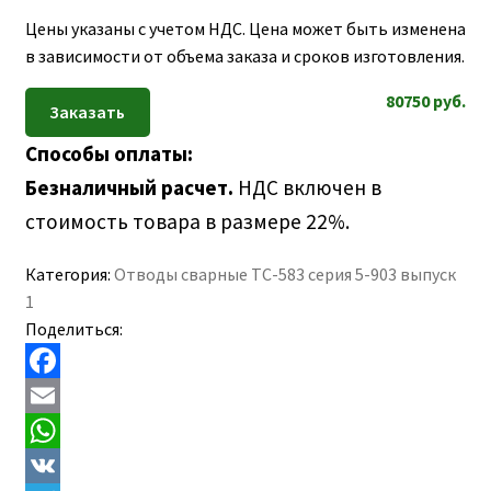
ПОЛЕЗНАЯ ИНФОРМАЦИЯ
Цены указаны с учетом НДС. Цена может быть изменена
КОНТАКТЫ
в зависимости от объема заказа и сроков изготовления.
80750
руб.
Способы оплаты:
Безналичный расчет.
НДС включен в
стоимость товара в размере 22%.
Категория:
Отводы сварные ТС-583 серия 5-903 выпуск
1
Поделиться:
F
a
E
c
m
W