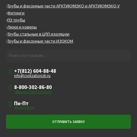
Трубы и фасонные части АРКТИКУМЭКО и АРКТИКУМЭКО-У
Фитинги
ПЭ трубы
Люки и коверы
Трубы стальные в ЦПП изоляции
Трубы и фасонные части ИЗОКОМ
Искать:
Поиск
+7(812) 604-88-48
info@civilizationzti.ru
8-800-302-86-80
(Звонок бесплатный)
Пн-Пт
09:00-18:00