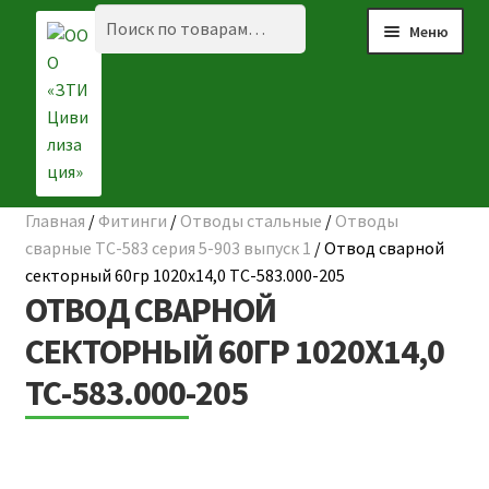
Перейти
Перейти
Искать:
Поиск
Меню
к
к
навигации
содержимому
Главная
/
Фитинги
/
Отводы стальные
/
Отводы
☰ КАТАЛОГ
сварные ТС-583 серия 5-903 выпуск 1
/
Отвод сварной
секторный 60гр 1020х14,0 ТС-583.000-205
ГЛАВНАЯ
ОТВОД СВАРНОЙ
О КОМПАНИИ
СЕКТОРНЫЙ 60ГР 1020Х14,0
ТС-583.000-205
НАШИ ОБЪЕКТЫ
ДОСТАВКА И ОПЛАТА