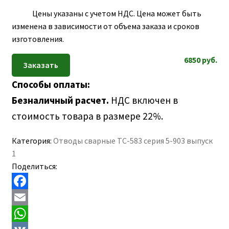
ПОЛЕЗНАЯ ИНФОРМАЦИЯ
вложе
Цены указаны с учетом НДС. Цена может быть
КОНТАКТЫ
меню
изменена в зависимости от объема заказа и сроков
изготовления.
6850
руб.
Способы оплаты:
Безналичный расчет.
НДС включен в
стоимость товара в размере 22%.
Категория:
Отводы сварные ТС-583 серия 5-903 выпуск
1
Поделиться:
F
a
E