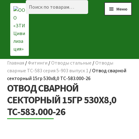
Перейти
Перейти
Искать:
Поиск
Меню
к
к
навигации
содержимому
Главная
/
Фитинги
/
Отводы стальные
/
Отводы
Разве
☰ КАТАЛОГ
сварные ТС-583 серия 5-903 выпуск 1
/
Отвод сварной
вложе
секторный 15гр 530х8,0 ТС-583.000-26
ГЛАВНАЯ
меню
ОТВОД СВАРНОЙ
О КОМПАНИИ
СЕКТОРНЫЙ 15ГР 530Х8,0
ТС-583.000-26
НАШИ ОБЪЕКТЫ
ДОСТАВКА И ОПЛАТА
Разве