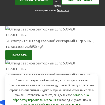
тво
интер
нет-маркетинга -
SeoУслуга
Вы смотрите:
Отвод сварной секторный 15гр 530х8,0
ТС-583.000-26
6850
руб.
Заказать
Вы смотрите:
Отвод сварной секторный 15гр 530х8,0
Сайт использует cookie-файлы, чтобы сделать ваше
ТС-583.000-26
6850
руб.
пребывание на нем максимально удобным. К cайту подключен
Добавить в корзину
сервис веб-аналитики Яндекс. Метрика, использующий cookie-
файлы. Оставаясь на сайте, вы даёте свое
согласие на
обработку персональных данных
в порядке, указанном в
Политике обработки персональных данных
.