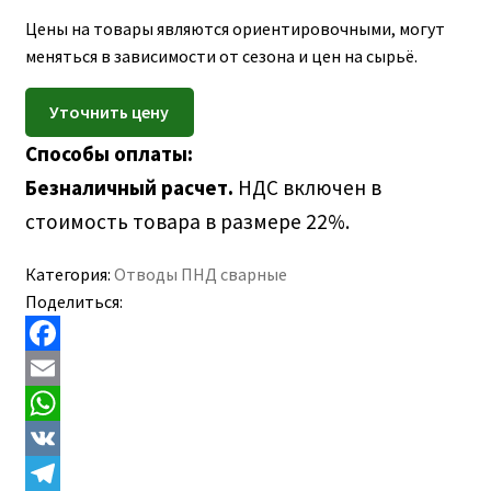
ПОЛЕЗНАЯ ИНФОРМАЦИЯ
вложе
Цены на товары являются ориентировочными, могут
КОНТАКТЫ
меню
меняться в зависимости от сезона и цен на сырьё.
Способы оплаты:
Безналичный расчет.
НДС включен в
стоимость товара в размере 22%.
Категория:
Отводы ПНД сварные
Поделиться:
F
a
E
c
m
W
e
a
h
V