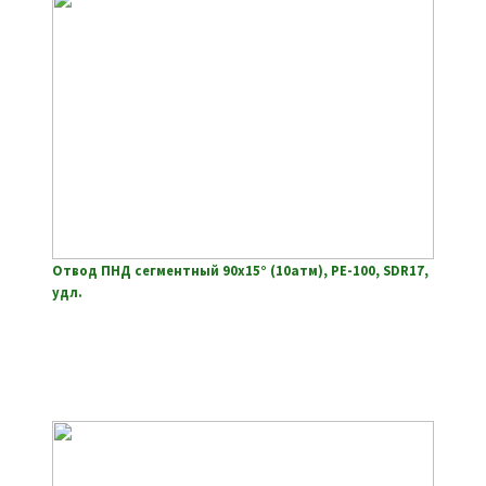
Отвод ПНД сегментный 90х15° (10атм), РЕ-100, SDR17,
удл.