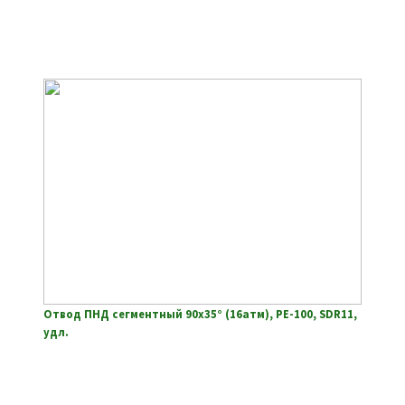
Отвод ПНД сегментный 90х35° (16атм), РЕ-100, SDR11,
удл.