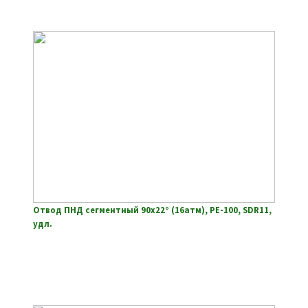
Отвод ПНД сегментный 90х22° (16атм), РЕ-100, SDR11,
удл.