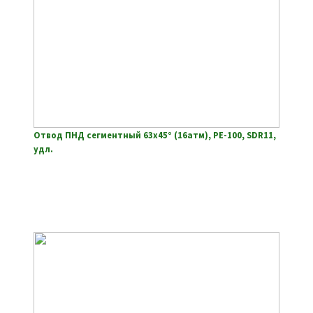
Отвод ПНД сегментный 63х45° (16атм), РЕ-100, SDR11,
удл.