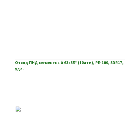
Отвод ПНД сегментный 63х35° (10атм), РЕ-100, SDR17,
удл.