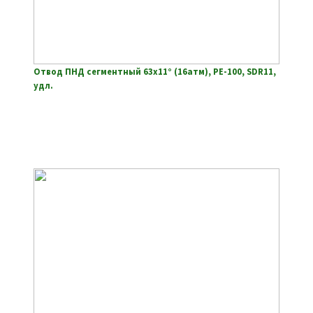
Отвод ПНД сегментный 63х11° (16атм), РЕ-100, SDR11,
удл.