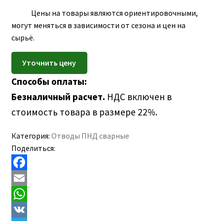
ПОЛЕЗНАЯ ИНФОРМАЦИЯ
вложе
Цены на товары являются ориентировочными,
КОНТАКТЫ
меню
могут меняться в зависимости от сезона и цен на
сырьё.
Способы оплаты:
Безналичный расчет.
НДС включен в
стоимость товара в размере 22%.
Категория:
Отводы ПНД сварные
Поделиться:
F
a
E
c
m
W