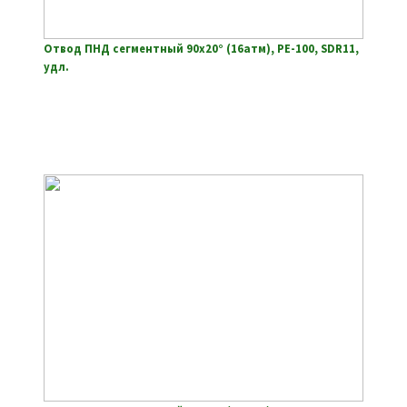
Отвод ПНД сегментный 90х20° (16атм), РЕ-100, SDR11,
удл.