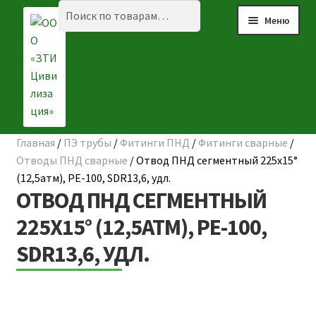
Перейти
Перейти
Искать:
Поиск
Меню
к
к
навигации
содержимому
Главная
/
ПЭ трубы
/
Фитинги ПНД
/
Фитинги сварные
/
Разве
☰ КАТАЛОГ
Отводы ПНД сварные
/
Отвод ПНД сегментный 225х15°
вложе
(12,5атм), РЕ-100, SDR13,6, удл.
ГЛАВНАЯ
меню
ОТВОД ПНД СЕГМЕНТНЫЙ
О КОМПАНИИ
225Х15° (12,5АТМ), РЕ-100,
SDR13,6, УДЛ.
НАШИ ОБЪЕКТЫ
ДОСТАВКА И ОПЛАТА
Разве