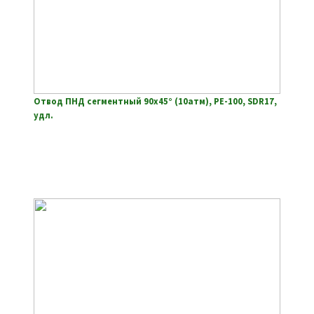
Отвод ПНД сегментный 90х45° (10атм), РЕ-100, SDR17,
удл.