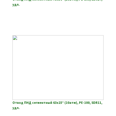
удл.
Отвод ПНД сегментный 63х25° (10атм), РЕ-100, SDR11,
удл.