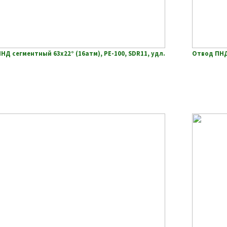
НД сегментный 63х22° (16атм), РЕ-100, SDR11, удл.
Отвод ПНД 