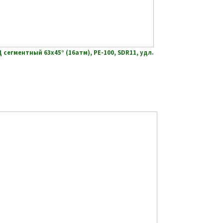
сегментный 63х45° (16атм), РЕ-100, SDR11, удл.