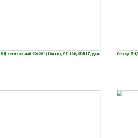
НД сегментный 90х20° (10атм), РЕ-100, SDR17, удл.
Отвод ПНД 