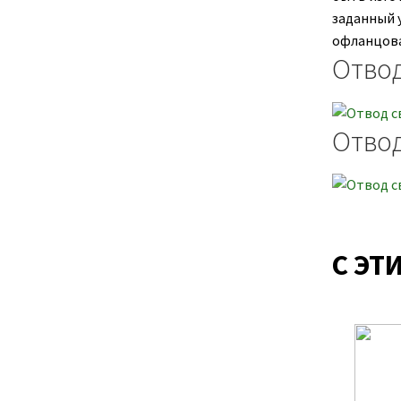
заданный 
офланцов
Отвод
Отвод
С ЭТ