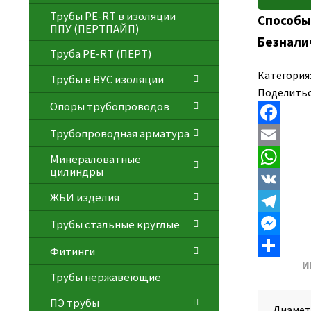
Трубы PE-RT в изоляции
Способы
ППУ (ПЕРТПАЙП)
Безнали
⁠Трубa PE-RT (ПЕРТ)
Категория
Трубы в ВУС изоляции
Поделитьс
Опоры трубопроводов
Трубопроводная арматура
F
a
E
Минераловатные
цилиндры
c
m
W
ЖБИ изделия
e
a
h
V
Трубы стальные круглые
b
i
a
K
T
o
l
t
e
M
Фитинги
И
o
s
l
e
О
Трубы нержавеющие
k
A
e
s
т
ПЭ трубы
Диамет