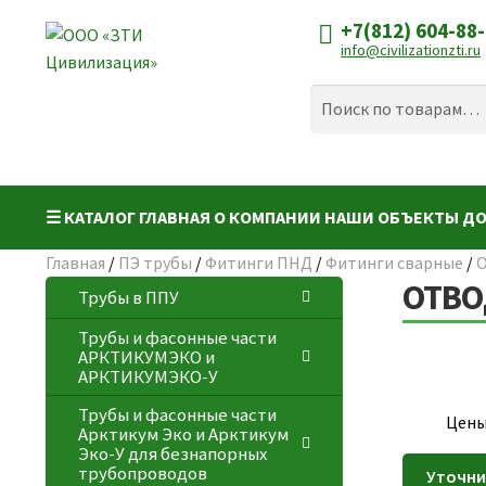
+7(812) 604-88
Перейти
Перейти
info@civilizationzti.ru
к
к
навигации
содержимому
Искать:
Поиск
☰ КАТАЛОГ
ГЛАВНАЯ
О КОМПАНИИ
НАШИ ОБЪЕКТЫ
ДО
Главная
/
ПЭ трубы
/
Фитинги ПНД
/
Фитинги сварные
/
О
ОТВОД
Трубы в ППУ
Трубы и фасонные части
АРКТИКУМЭКО и
АРКТИКУМЭКО-У
Трубы и фасонные части
Цены
Арктикум Эко и Арктикум
Эко-У для безнапорных
трубопроводов