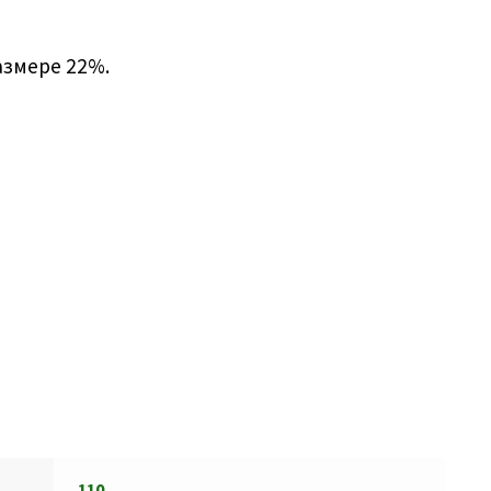
азмере 22%.
110