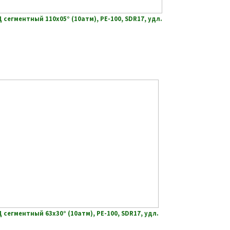
сегментный 110х05° (10атм), РЕ-100, SDR17, удл.
сегментный 63х30° (10атм), РЕ-100, SDR17, удл.