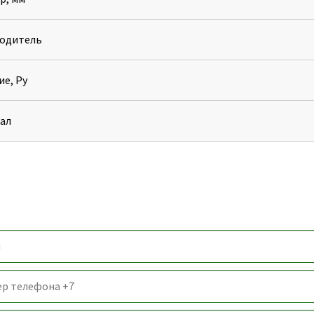
одитель
ие, Ру
ал