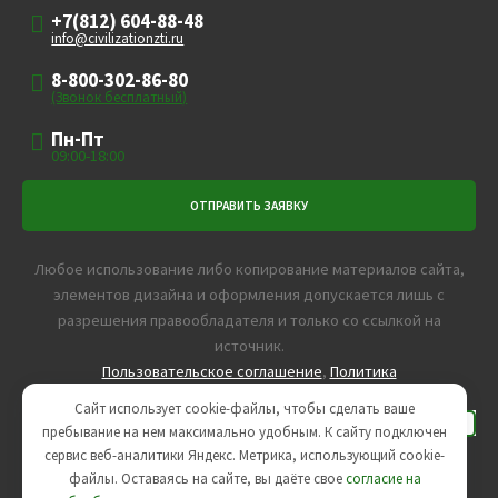
+7(812) 604-88-48
info@civilizationzti.ru
8-800-302-86-80
(Звонок бесплатный)
Пн-Пт
09:00-18:00
Любое использование либо копирование материалов сайта,
элементов дизайна и оформления допускается лишь с
разрешения правообладателя и только со ссылкой на
источник.
Пользовательское соглашение
,
Политика
конфиденциальности
Сайт использует cookie-файлы, чтобы сделать ваше
пребывание на нем максимально удобным. К cайту подключен
сервис веб-аналитики Яндекс. Метрика, использующий cookie-
Агентство интернет-маркетинга -
SeoУслуга
файлы. Оставаясь на сайте, вы даёте свое
согласие на