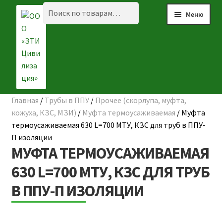
Перейти
Перейти
Искать:
Поиск
Меню
к
к
навигации
содержимому
Главная
/
Трубы в ППУ
/
Прочее (скорлупа, муфта,
☰ КАТАЛОГ
кожуха, КЗС, МЗИ)
/
Муфта термоусаживаемая
/
Муфта
термоусаживаемая 630 L=700 МТУ, КЗС для труб в ППУ-
ГЛАВНАЯ
П изоляции
МУФТА ТЕРМОУСАЖИВАЕМАЯ
О КОМПАНИИ
630 L=700 МТУ, КЗС ДЛЯ ТРУБ
НАШИ ОБЪЕКТЫ
В ППУ-П ИЗОЛЯЦИИ
ДОСТАВКА И ОПЛАТА