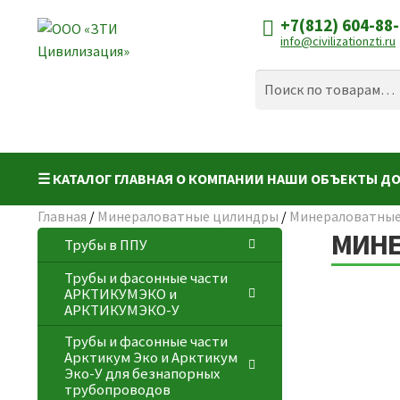
+7(812) 604-88
Перейти
Перейти
info@civilizationzti.ru
к
к
навигации
содержимому
Искать:
Поиск
☰ КАТАЛОГ
ГЛАВНАЯ
О КОМПАНИИ
НАШИ ОБЪЕКТЫ
ДО
Главная
/
Минераловатные цилиндры
/
Минераловатные
МИНЕ
Трубы в ППУ
Трубы и фасонные части
АРКТИКУМЭКО и
АРКТИКУМЭКО-У
Трубы и фасонные части
Арктикум Эко и Арктикум
Эко-У для безнапорных
трубопроводов