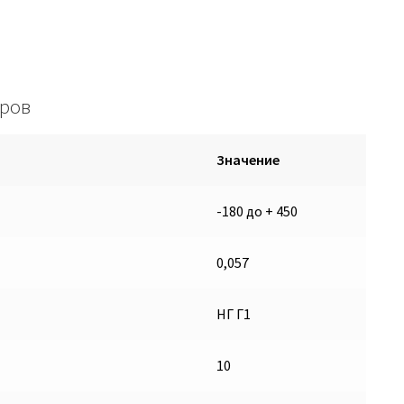
дров
Значение
-180 до + 450
0,057
НГ Г1
10