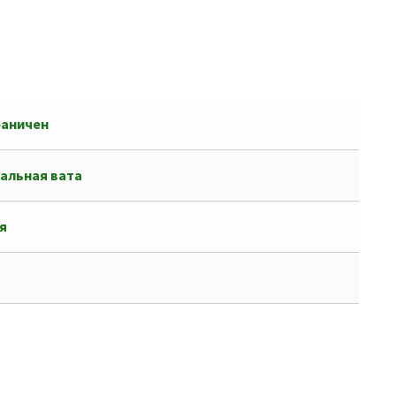
раничен
альная вата
я