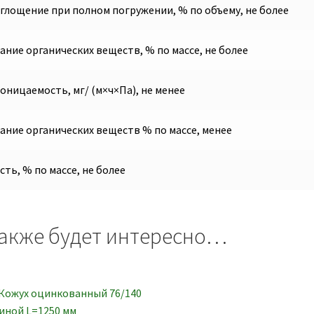
глощение при полном погружении, % по объему, не более
ние органических веществ, % по массе, не более
ницаемость, мг/ (м×ч×Па), не менее
ание органических веществ % по массе, менее
ть, % по массе, не более
акже будет интересно…