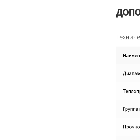
ДОПО
Техниче
Наимен
Диапазо
Теплопр
Группа
Прочно