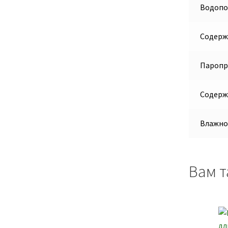
Водопо
Содержа
Паропро
Содерж
Влажнос
Вам т