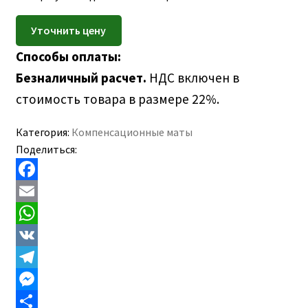
Способы оплаты:
Безналичный расчет.
НДС включен в
стоимость товара в размере 22%.
Категория:
Компенсационные маты
Поделиться:
F
a
E
c
m
W
e
a
h
V
b
i
a
K
T
o
l
t
e
M