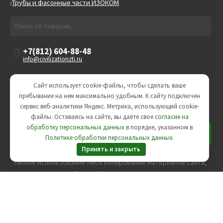
Трубы и фасонные части ИЗОКОМ
Искать:
Поиск
+7(812) 604-88-48
info@civilizationzti.ru
8-800-302-86-80
Сайт использует cookie-файлы, чтобы сделать ваше
(Звонок бесплатный)
пребывание на нем максимально удобным. К cайту подключен
Пн-Пт
сервис веб-аналитики Яндекс. Метрика, использующий cookie-
09:00-18:00
файлы. Оставаясь на сайте, вы даёте свое
согласие на
обработку персональных данных
в порядке, указанном в
Политике обработки персональных данных
.
Принять и закрыть
Любое использование либо копирование материалов сайта,
элементов дизайна и оформления допускается лишь с
разрешения правообладателя и только со ссылкой на
источник.
Пользовательское соглашение
,
Политика
конфиденциальности